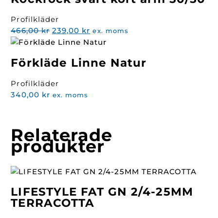
Profilkläder
Det
Det
466,00
kr
239,00
kr
ex. moms
ursprungliga
nuvarande
priset
priset
Förkläde Linne Natur
var:
är:
466,00 kr.
239,00 kr.
Profilkläder
340,00
kr
ex. moms
Relaterade
produkter
LIFESTYLE FAT GN 2/4-25MM
TERRACOTTA