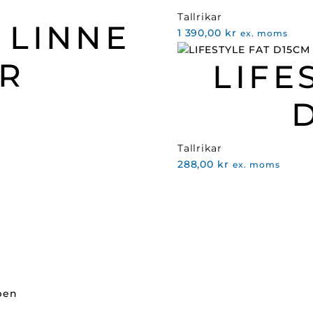
Tallrikar
 LINNE
1 390,00
kr
ex. moms
R
LIFE
Tallrikar
288,00
kr
ex. moms
ppen