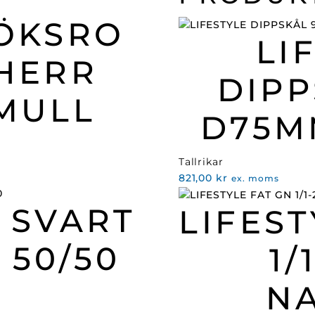
ÖKSRO
LI
HERR
DIPP
MULL
D75M
Tallrikar
821,00
kr
ex. moms
 SVART
LIFEST
 50/50
1/
N