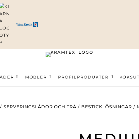
ning
LÄDER
MÖBLER
PROFILPRODUKTER
KÖKSU
/
SERVERINGSLÅDOR OCH TRÄ
/
BESTICKLÖSNINGAR
/ 
MEDIU