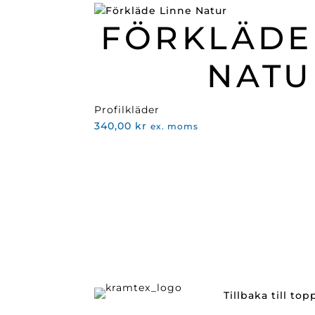
ursprungliga
nuvarande
FÖRKLÄDE
priset
priset
var:
är:
466,00 kr.
239,00 kr.
NATU
Profilkläder
340,00
kr
ex. moms
Tillbaka till to