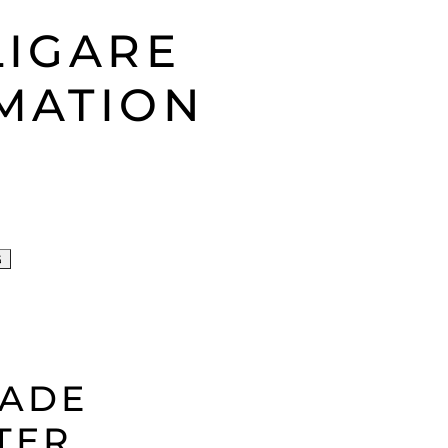
LIGARE
MATION
G
RADE
TER