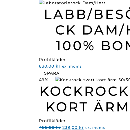
LABB/BES
CK DAM/
100% BO
Profilkläder
630,00
kr
ex. moms
SPARA
49%
KOCKROCK
KORT ÄRM
Profilkläder
Det
Det
466,00
kr
239,00
kr
ex. moms