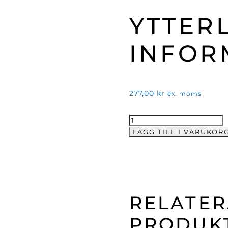
YTTER
INFOR
277,00
kr
ex. moms
Medium
kub
LÄGG TILL I VARUKOR
för
bestick(Svart
Havana)
mängd
RELATE
PRODUK