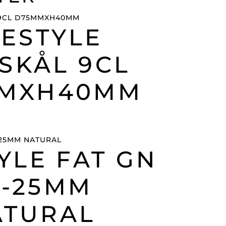
FESTYLE
SKÅL 9CL
MXH40MM
YLE FAT GN
1-25MM
ATURAL