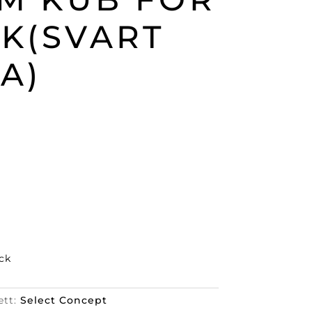
CK(SVART
A)
ck
ett:
Select Concept