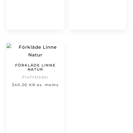
är:
466,00 kr
239,00 kr.
FÖRKLÄDE LINNE
NATUR
Profilkläder
340,00
KR
ex. moms