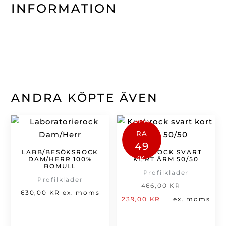
INFORMATION
ANDRA KÖPTE ÄVEN
SPA
RA
49
LABB/BESÖKSROCK
KOCKROCK SVART
%
DAM/HERR 100%
KORT ÄRM 50/50
BOMULL
Profilkläder
Profilkläder
Det
466,00
KR
630,00
KR
ex. moms
Det
ursprung
239,00
KR
ex. moms
nuvarande
priset
priset
var: