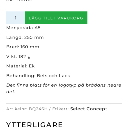
Menybräda
LÄGG TILL I VARUKORG
A5
(Svart
Menybräda A5.
Havana)
Längd: 250 mm
mängd
Bred: 160 mm
Vikt: 182 g
Material: Ek
Behandling: Bets och Lack
Det finns plats för en logotyp på brädans nedre
del.
Select Concept
Artikelnr:
BQ246H
Etikett:
YTTERLIGARE