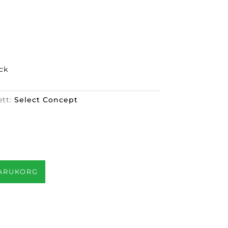
ck
ett:
Select Concept
VARUKORG