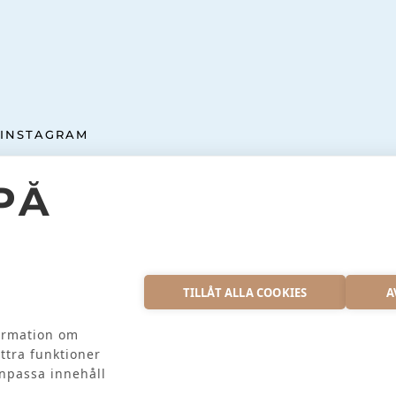
INSTAGRAM
PÅ
EX AB
S
TILLÅT ALLA COOKIES
A
formation om
ttra funktioner
anpassa innehåll