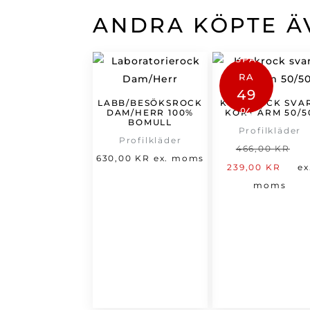
ANDRA KÖPTE Ä
SPA
RA
49
LABB/BESÖKSROCK
KOCKROCK SVA
%
DAM/HERR 100%
KORT ÄRM 50/5
BOMULL
Profilkläder
Profilkläder
D
466,00
KR
630,00
KR
ex. moms
De
u
239,00
KR
ex
nu
p
moms
pri
v
är:
4
239