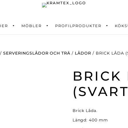
DER
ning
MÖBLER
PROFILPRODUKTER
KÖKS
/
SERVERINGSLÅDOR OCH TRÄ
/
LÅDOR
/ BRICK LÅDA 
BRICK
(SVAR
Brick Låda.
Längd: 400 mm