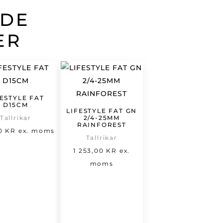
ADE
ER
FESTYLE FAT
D15CM
LIFESTYLE FAT GN
Tallrikar
2/4-25MM
RAINFOREST
00
KR
ex. moms
Tallrikar
1 253,00
KR
ex.
moms