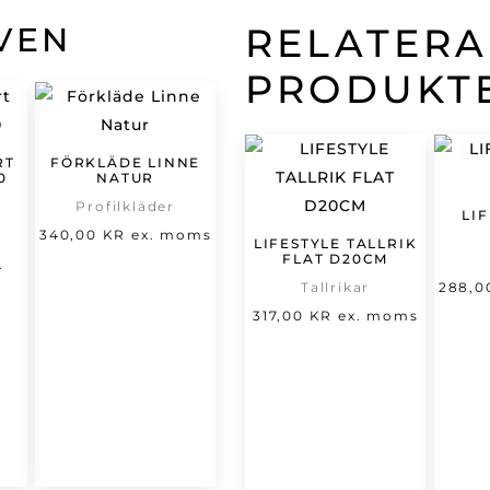
VEN
RELATER
PRODUKT
RT
FÖRKLÄDE LINNE
0
NATUR
Profilkläder
LI
et
340,00
KR
ex. moms
LIFESTYLE TALLRIK
FLAT D20CM
t
rsprungliga
.
Tallrikar
288,
varande
riset
317,00
KR
ex. moms
set
ar:
66,00 kr.
,00 kr.