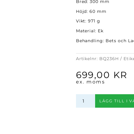
Bred: 300 mm
Höjd: 60 mm
Vikt: 971 g
Material: Ek
Behandling: Bets och La
Artikelnr:
BQ236H
Etik
699,00
KR
ex. moms
Brick
LÄGG TILL I 
Låda
(Svart
Havana)
mängd