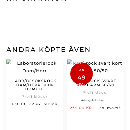
ANDRA KÖPTE ÄVEN
SPA
RA
49
LABB/BESÖKSROCK
KOCKROCK SVART
%
DAM/HERR 100%
KORT ÄRM 50/50
BOMULL
Profilkläder
Profilkläder
Det
466,00
KR
630,00
KR
ex. moms
Det
ursprung
239,00
KR
ex. moms
nuvarande
priset
priset
var:
är:
466,00 kr