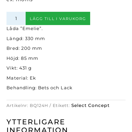
Låda
LÄGG TILL I VARUKORG
"Emelie"
(Svart
Låda ”Emelie”.
Havana)
Längd: 330 mm
mängd
Bred: 200 mm
Höjd: 85 mm
Vikt: 431 g
Material: Ek
Behandling: Bets och Lack
Select Concept
Artikelnr:
BQ124H
Etikett:
YTTERLIGARE
INFORMATION