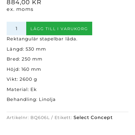
884,00
KR
ex. moms
Rektangulär
LÄGG TILL I VARUKORG
stapelbar
låda
Rektangulär stapelbar låda.
(Linolja)
Längd: 530 mm
mängd
Bred: 250 mm
Höjd: 160 mm
Vikt: 2600 g
Material: Ek
Behandling: Linolja
Select Concept
Artikelnr:
BQ606L
Etikett: