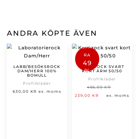
ANDRA KÖPTE ÄVEN
SPA
RA
49
LABB/BESÖKSROCK
KOCKROCK SVART
%
DAM/HERR 100%
KORT ÄRM 50/50
BOMULL
Profilkläder
Profilkläder
Det
466,00
KR
630,00
KR
ex. moms
Det
ursprung
239,00
KR
ex. moms
nuvarande
priset
priset
var:
är:
466,00 kr
239,00 kr.