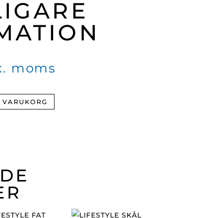
LIGARE
MATION
x. moms
I VARUKORG
ADE
ER