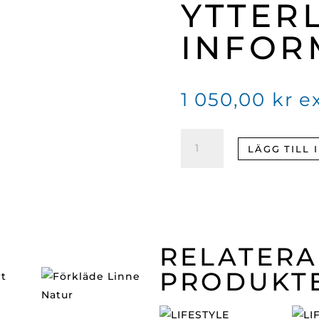
YTTER
INFOR
1 050,00
kr
e
Rektangulär
LÄGG TILL 
stapelbar
låda
(Svart
Havana)
mängd
RELATER
PRODUKT