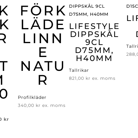
K
FÖRK
LI
K
LÄDE
LIFESTYLE
DIPPSKÅL
R
LINN
9CL
E
Tallr
D75MM,
288
H40MM
T
NATU
Tallrikar
M
R
821,00
kr
ex. moms
50
Profilkläder
340,00
kr
ex. moms
Det
00
kr
ungliga
nuvarande
priset