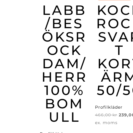
LABB
KOC
/BES
ROC
ÖKSR
SVA
OCK
T
DAM/
KOR
HERR
ÄR
100%
50/
BOM
Profilkläder
ULL
Det
466,00
kr
239,
urspr
ex. moms
priset