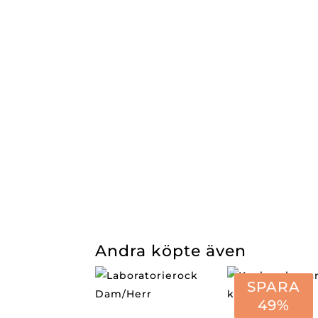
Andra köpte även
SPARA
49%