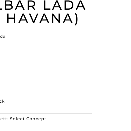
LBAR LÅDA
T HAVANA)
da.
ck
kett:
Select Concept