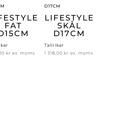
FESTYLE
LIFESTYLE
FAT
SKÅL
D15CM
D17CM
ikar
Tallrikar
,00
kr
ex. moms
1 318,00
kr
ex. moms