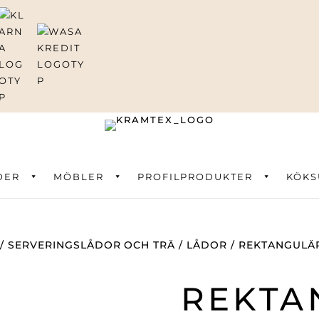
DER
ning
MÖBLER
PROFILPRODUKTER
KÖKS
/
SERVERINGSLÅDOR OCH TRÄ
/
LÅDOR
/ REKTANGULÄR
REKTA