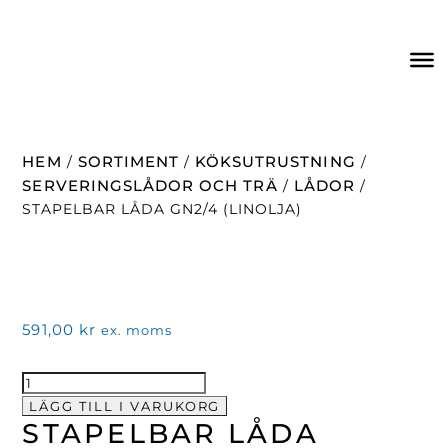
HEM
SORTIMENT
KÖKSUTRUSTNING
/
/
/
SERVERINGSLÅDOR OCH TRÄ
LÅDOR
/
/
STAPELBAR LÅDA GN2/4 (LINOLJA)
591,00
kr
ex. moms
Stapelbar
Låda
LÄGG TILL I VARUKORG
STAPELBAR LÅDA
GN2/4