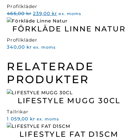
Profilkläder
Det
Det
466,00
kr
239,00
kr
ex. moms
ursprungliga
nuvarande
FÖRKLÄDE LINNE NATUR
priset
priset
var:
är:
Profilkläder
466,00 kr.
239,00 kr.
340,00
kr
ex. moms
RELATERADE
PRODUKTER
LIFESTYLE MUGG 30CL
Tallrikar
1 059,00
kr
ex. moms
LIFESTYLE FAT D15CM