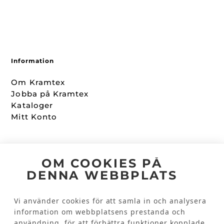
Information
Om Kramtex
Jobba på Kramtex
Kataloger
Mitt Konto
Följ oss
OM COOKIES PÅ
DENNA WEBBPLATS
Facebook
Instagram
Vi använder cookies för att samla in och analysera
information om webbplatsens prestanda och
användning, för att förbättra funktioner kopplade
Kundinformation