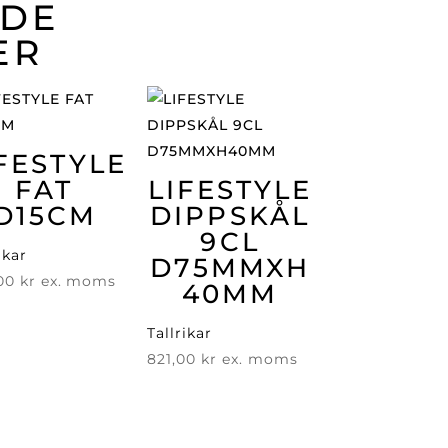
ADE
ER
FESTYLE
FAT
LIFESTYLE
D15CM
DIPPSKÅL
9CL
ikar
D75MMXH
,00
kr
ex. moms
40MM
Tallrikar
821,00
kr
ex. moms