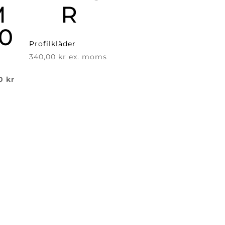
M
R
50
Profilkläder
340,00
kr
ex. moms
Det
00
kr
ungliga
nuvarande
priset
är:
 kr.
239,00 kr.