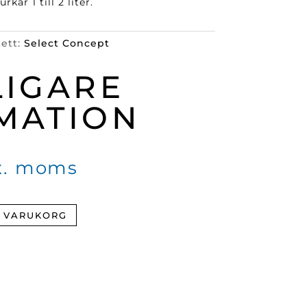
kar 1 till 2 liter.
kett:
Select Concept
LIGARE
MATION
x. moms
I VARUKORG