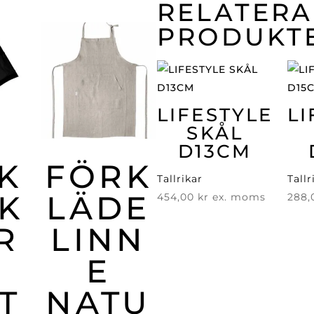
RELATER
PRODUKT
LIFESTYLE
LI
SKÅL
D13CM
K
FÖRK
Tallrikar
Tallr
K
LÄDE
454,00
kr
ex. moms
288
R
LINN
E
T
NATU