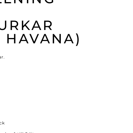
URKAR
T HAVANA)
ar.
ck