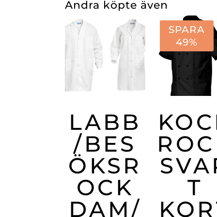
Andra köpte även
SPARA
49%
LABB
KOC
/BES
ROC
ÖKSR
SVA
OCK
T
DAM/
KOR