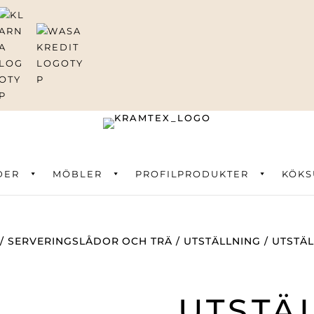
DER
ning
MÖBLER
PROFILPRODUKTER
KÖKS
/
SERVERINGSLÅDOR OCH TRÄ
/
UTSTÄLLNING
/ UTSTÄ
UTSTÄ