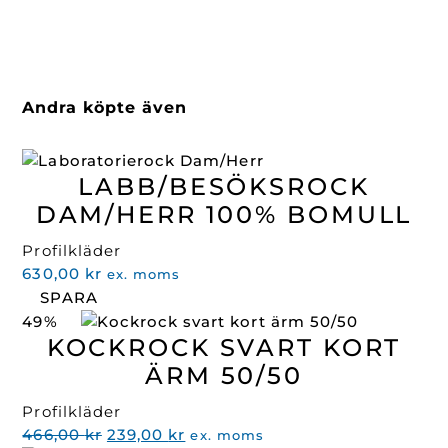
Andra köpte även
LABB/BESÖKSROCK
DAM/HERR 100% BOMULL
Profilkläder
630,00
kr
ex. moms
SPARA
49%
KOCKROCK SVART KORT
ÄRM 50/50
Profilkläder
Det
Det
466,00
kr
239,00
kr
ex. moms