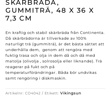
SKÄRBRÄDA,
48
x
GUMMITRÄ, 48 X 36 X
36
7,3 CM
x
7,3
cm
En kraftig och stabil skärbräda från Continenta.
mängd
Då skärbrädorna är tillverkade av 100%
naturligt trä (gummiträ), är det bästa sättet att
underhålla dem, genom att rengöra med
fuktig trasa och olja in dem då och då med
matolja (olivolja , solrosolja eller liknande). Trä
reagerar på fukt och på
temperaturförändringar. Båda bör undvikas
samt rengöring i diskmaskin.
Vikingsun
Artikelnr:
CO4042
Etikett: