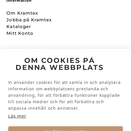
Information
Om Kramtex
Jobba på Kramtex
Kataloger
Mitt Konto
Följ oss
OM COOKIES PÅ
DENNA WEBBPLATS
Facebook
Instagram
Vi använder cookies för att samla in och analysera
information om webbplatsens prestanda och
användning, för att förbättra funktioner kopplade
Kundinformation
till sociala medier och för att förbättra och
Kontakta oss
anpassa innehåll och annonser.
Vanliga frågor
Läs mer