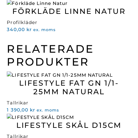
ursprungliga
nuvarande
FÖRKLÄDE LINNE NATUR
priset
priset
var:
är:
Profilkläder
466,00 kr.
239,00 kr.
340,00
kr
ex. moms
RELATERADE
PRODUKTER
LIFESTYLE FAT GN 1/1-
25MM NATURAL
Tallrikar
1 390,00
kr
ex. moms
LIFESTYLE SKÅL D15CM
Tallrikar