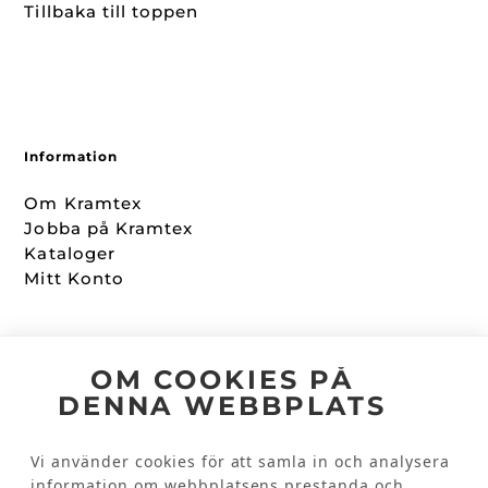
Tillbaka till toppen
Information
Om Kramtex
Jobba på Kramtex
Kataloger
Mitt Konto
Följ oss
OM COOKIES PÅ
DENNA WEBBPLATS
Facebook
Instagram
Vi använder cookies för att samla in och analysera
information om webbplatsens prestanda och