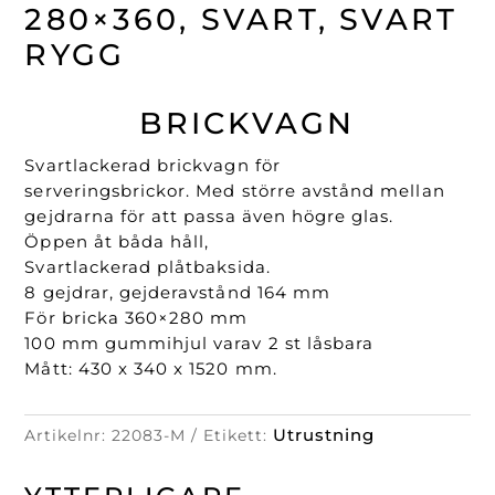
280x360,
280×360, SVART, SVART
svart,
RYGG
svart
rygg
mängd
BRICKVAGN
Svartlackerad brickvagn för
serveringsbrickor. Med större avstånd mellan
gejdrarna för att passa även högre glas.
Öppen åt båda håll,
Svartlackerad plåtbaksida.
8 gejdrar, gejderavstånd 164 mm
För bricka 360×280 mm
100 mm gummihjul varav 2 st låsbara
Mått: 430 x 340 x 1520 mm.
Utrustning
Artikelnr:
22083-M
Etikett: