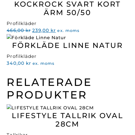
KOCKROCK SVART KORT
ÄRM 50/50
Profilkläder
Det
Det
466,00
kr
239,00
kr
ex. moms
ursprungliga
nuvarande
FÖRKLÄDE LINNE NATUR
priset
priset
var:
är:
Profilkläder
466,00 kr.
239,00 kr.
340,00
kr
ex. moms
RELATERADE
PRODUKTER
LIFESTYLE TALLRIK OVAL
28CM
Tallrikar