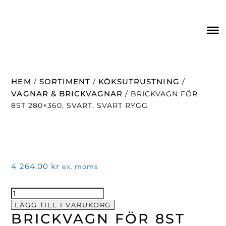
HEM
SORTIMENT
KÖKSUTRUSTNING
/
/
/
VAGNAR & BRICKVAGNAR
/ BRICKVAGN FÖR
8ST 280×360, SVART, SVART RYGG
4 264,00
kr
ex. moms
Brickvagn
för
LÄGG TILL I VARUKORG
BRICKVAGN FÖR 8ST
8st