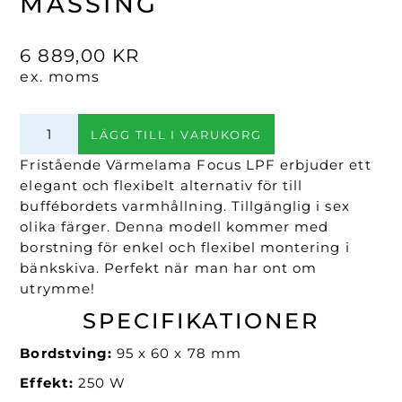
MÄSSING
6 889,00
KR
ex. moms
Fristående
LÄGG TILL I VARUKORG
Värmelampa
Focus
Fristående Värmelama Focus LPF erbjuder ett
LPF
elegant och flexibelt alternativ för till
Bordstving
buffébordets varmhållning. Tillgänglig i sex
Mässing
olika färger. Denna modell kommer med
mängd
borstning för enkel och flexibel montering i
bänkskiva. Perfekt när man har ont om
utrymme!
SPECIFIKATIONER
Bordstving:
95 x 60 x 78 mm
Effekt:
250 W