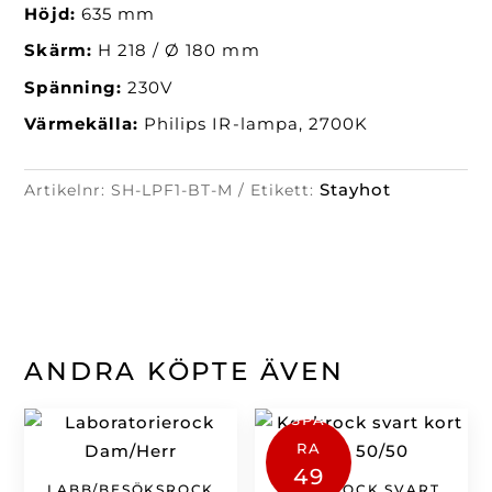
Höjd:
635 mm
Skärm:
H 218 /
Ø 180 mm
Spänning:
230V
Värmekälla:
Philips IR-lampa, 2700K
Stayhot
Artikelnr:
SH-LPF1-BT-M
Etikett:
ANDRA KÖPTE ÄVEN
SPA
RA
49
LABB/BESÖKSROCK
KOCKROCK SVART