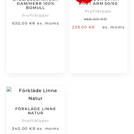
%
DAM/HERR 100%
KORT ÄRM 50/50
BOMULL
Profilkläder
Profilkläder
Det
466,00
KR
630,00
KR
ex. moms
Det
ursprung
239,00
KR
ex. moms
nuvarande
priset
priset
var:
är:
466,00 kr
239,00 kr.
FÖRKLÄDE LINNE
NATUR
Profilkläder
340,00
KR
ex. moms