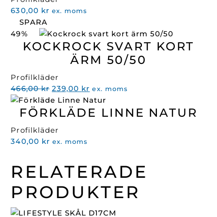
630,00
kr
ex. moms
SPARA
49%
KOCKROCK SVART KORT
ÄRM 50/50
Profilkläder
Det
Det
466,00
kr
239,00
kr
ex. moms
ursprungliga
nuvarande
FÖRKLÄDE LINNE NATUR
priset
priset
var:
är:
Profilkläder
466,00 kr.
239,00 kr.
340,00
kr
ex. moms
RELATERADE
PRODUKTER