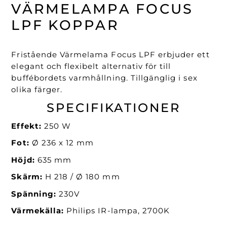
LPF
VÄRMELAMPA FOCUS
Koppar
LPF KOPPAR
mängd
Fristående Värmelama Focus LPF erbjuder ett
elegant och flexibelt alternativ för till
buffébordets varmhållning. Tillgänglig i sex
olika färger.
SPECIFIKATIONER
Effekt:
250 W
Fot:
Ø 236 x 12 mm
Höjd:
635 mm
Skärm:
H 218 /
Ø 180 mm
Spänning:
230V
Värmekälla:
Philips IR-lampa, 2700K