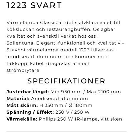
Svart
1223 SVART
mängd
Värmelampa Classic är det självklara valet till
köksluckan och restaurangbuffén. Oslagbar
kvalitet och svensktillverkat hos oss i
Sollentuna.
Elegant, funktionell och kvalitativ –
Stayhot värmelampa modell 1223 tillverkas i
anodiserad aluminium och kommer med
takkopp, kabel, dragavlastare och
strömbrytare.
SPECIFIKATIONER
Justerbar längd:
Min 950 mm / Max 2100 mm
Material:
Anodiserad aluminium
Mått skärm:
H 350mm / Ø 180mm
Spänning / Effekt:
230 V / 250 W
Värmekälla:
Philips 250 W IR-lampa, vitt sken