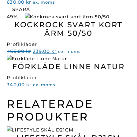
630,00
kr
ex. moms
SPARA
49%
KOCKROCK SVART KORT
ÄRM 50/50
Profilkläder
Det
Det
466,00
kr
239,00
kr
ex. moms
ursprungliga
nuvarande
FÖRKLÄDE LINNE NATUR
priset
priset
var:
är:
Profilkläder
466,00 kr.
239,00 kr.
340,00
kr
ex. moms
RELATERADE
PRODUKTER