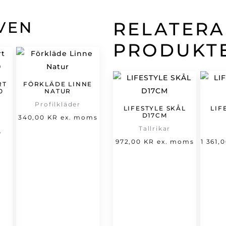
VEN
RELATER
PRODUKT
RT
FÖRKLÄDE LINNE
0
NATUR
Profilkläder
LIFESTYLE SKÅL
LIF
D17CM
et
340,00
KR
ex. moms
Tallrikar
t
rsprungliga
.
972,00
KR
ex. moms
1 361,
varande
riset
set
ar:
66,00 kr.
,00 kr.