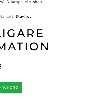
 W IR-lampa, vitt sken
Etikett:
Stayhot
LIGARE
MATION
R
VARUKORG