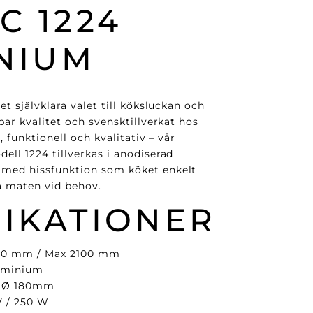
C 1224
NIUM
t självklara valet till köksluckan och
ar kvalitet och svensktillverkat hos
, funktionell och kvalitativ – vår
ll 1224 tillverkas i anodiserad
ed hissfunktion som köket enkelt
a maten vid behov.
FIKATIONER
50 mm / Max 2100 mm
uminium
 Ø 180mm
 / 250 W