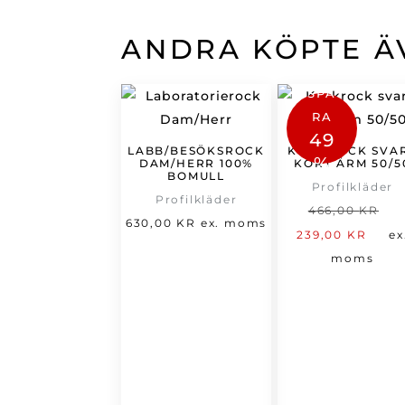
ANDRA KÖPTE Ä
SPA
RA
49
LABB/BESÖKSROCK
KOCKROCK SVA
%
DAM/HERR 100%
KORT ÄRM 50/5
BOMULL
Profilkläder
Profilkläder
D
466,00
KR
630,00
KR
ex. moms
De
u
239,00
KR
ex
nu
p
moms
pri
v
är:
4
239