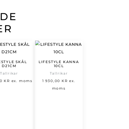
ADE
ER
ESTYLE SKÅL
LIFESTYLE KANNA
D21CM
10CL
Tallrikar
Tallrikar
00
KR
ex. moms
1 930,00
KR
ex.
moms