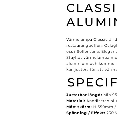
CLASSI
ALUMI
Värmelampa Classic är de
restaurangbuffén. Oslagb
oss i Sollentuna.
Elegant
Stayhot värmelampa mode
aluminium och kommer m
kan justera för att värm
SPECI
Justerbar längd:
Min 9
Material:
Anodiserad al
Mått skärm:
H 350mm /
Spänning / Effekt:
230 V