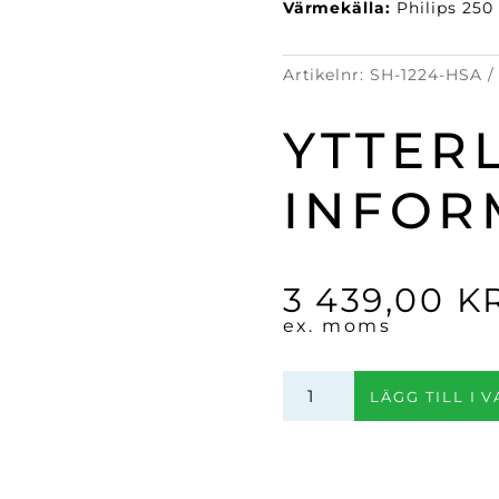
Värmekälla:
Philips 250
Artikelnr:
SH-1224-HSA
YTTER
INFOR
3 439,00
K
ex. moms
Värmelampa
LÄGG TILL I 
Classic
1224
Aluminium
mängd