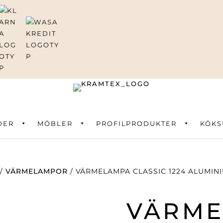
DER
ning
MÖBLER
PROFILPRODUKTER
KÖKS
/
VÄRMELAMPOR
/ VÄRMELAMPA CLASSIC 1224 ALUMIN
VÄRM