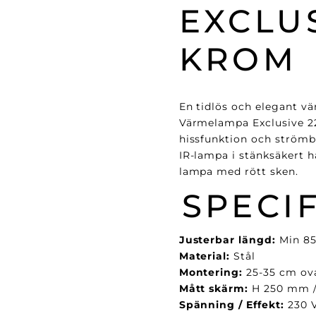
EXCLUS
KROM
En tidlös och elegant vä
Värmelampa Exclusive 2
hissfunktion och ström
IR-lampa i stänksäkert h
lampa med rött sken.
SPECI
Justerbar längd:
Min 8
Material:
Stål
Montering:
25-35 cm ov
Mått skärm:
H 250 mm 
Spänning / Effekt:
230 V