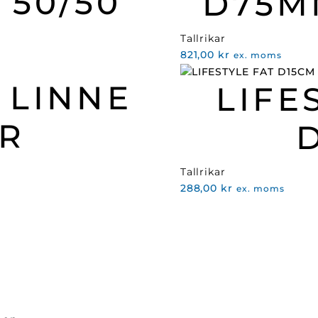
 50/50
D75M
Tallrikar
821,00
kr
ex. moms
 LINNE
LIFE
R
Tallrikar
288,00
kr
ex. moms