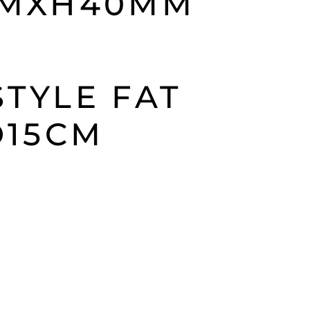
MXH40MM
STYLE FAT
D15CM