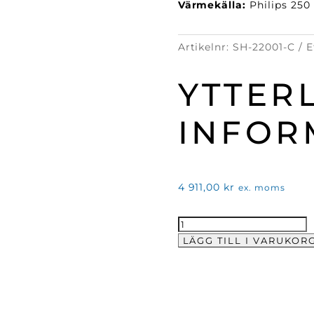
Värmekälla:
Philips 250
Artikelnr:
SH-22001-C
E
YTTER
INFOR
4 911,00
kr
ex. moms
Värmelampa
Exclusive
LÄGG TILL I VARUKOR
22001
Krom
mängd