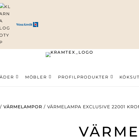
ning
LÄDER
MÖBLER
PROFILPRODUKTER
KÖKSU
/
VÄRMELAMPOR
/ VÄRMELAMPA EXCLUSIVE 22001 KR
VÄRM