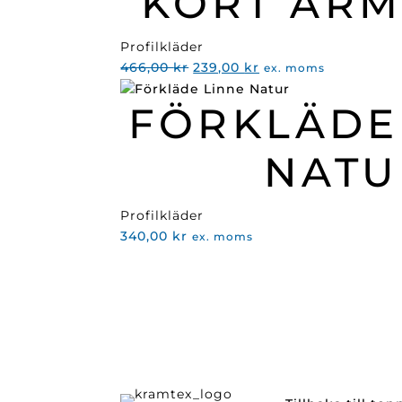
KORT ÄRM
Profilkläder
Det
Det
466,00
kr
239,00
kr
ex. moms
ursprungliga
nuvarande
FÖRKLÄDE
priset
priset
var:
är:
466,00 kr.
239,00 kr.
NATU
Profilkläder
340,00
kr
ex. moms