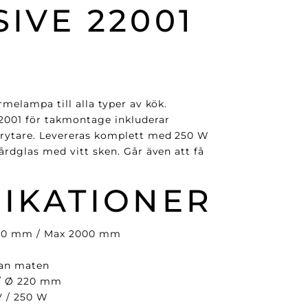
IVE 22001
rmelampa till alla typer av kök.
2001 för takmontage inkluderar
brytare. Levereras komplett med 250 W
årdglas med vitt sken. Går även att få
FIKATIONER
50 mm / Max 2000 mm
an maten
/ Ø 220 mm
 / 250 W