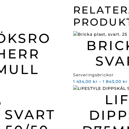
RELATE
PRODUK
ÖKSRO
BRIC
HERR
SVA
MULL
Serveringsbrickor
1 434,00
kr
–
1 843,00
kr
LI
t
 SVART
DIPP