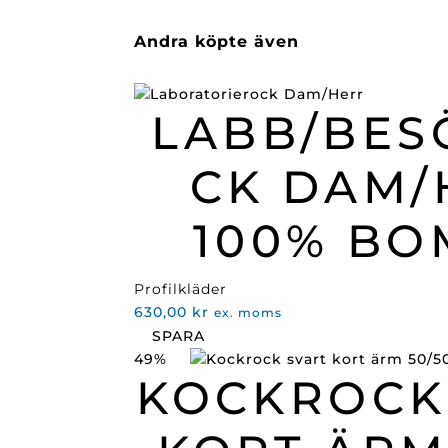
Andra köpte även
LABB/BES
CK DAM/
100% BO
Profilkläder
630,00
kr
ex. moms
SPARA
49%
KOCKROCK