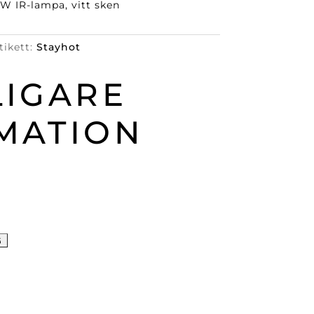
 W IR-lampa, vitt sken
tikett:
Stayhot
LIGARE
MATION
G