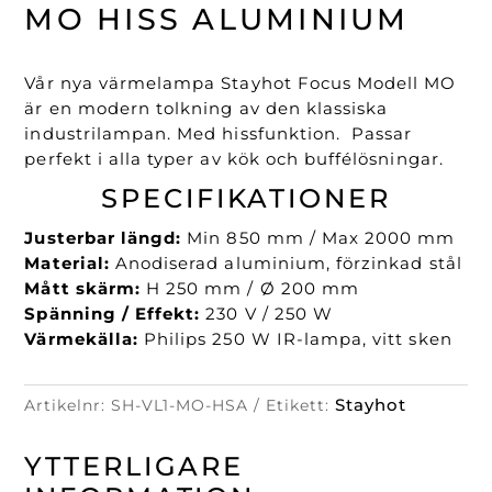
Hiss
MO HISS ALUMINIUM
Aluminium
mängd
Vår nya värmelampa Stayhot Focus Modell MO
är en modern tolkning av den klassiska
industrilampan. Med hissfunktion. Passar
perfekt i alla typer av kök och buffélösningar.
SPECIFIKATIONER
Justerbar längd:
Min 850 mm / Max 2000 mm
Material:
Anodiserad aluminium, förzinkad stål
Mått skärm:
H 250 mm / Ø 200 mm
Spänning / Effekt:
230 V / 250 W
Värmekälla:
Philips 250 W IR-lampa, vitt sken
Stayhot
Artikelnr:
SH-VL1-MO-HSA
Etikett:
YTTERLIGARE