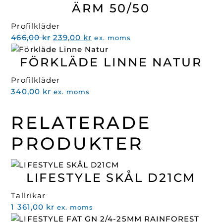
ÄRM 50/50
Profilkläder
Det
Det
466,00
kr
239,00
kr
ex. moms
ursprungliga
nuvarande
FÖRKLÄDE LINNE NATUR
priset
priset
var:
är:
Profilkläder
466,00 kr.
239,00 kr.
340,00
kr
ex. moms
RELATERADE
PRODUKTER
LIFESTYLE SKÅL D21CM
Tallrikar
1 361,00
kr
ex. moms