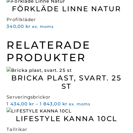
ursprungliga
nuvarande
FÖRKLÄDE LINNE NATUR
priset
priset
var:
är:
Profilkläder
466,00 kr.
239,00 kr.
340,00
kr
ex. moms
RELATERADE
PRODUKTER
BRICKA PLAST, SVART. 25
ST
Serveringsbrickor
Prisintervall:
1 434,00
kr
–
1 843,00
kr
ex. moms
1
LIFESTYLE KANNA 10CL
434,00 kr
till
Tallrikar
1