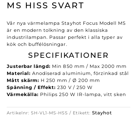
Hiss
MS HISS SVART
Svart
mängd
Vår nya värmelampa Stayhot Focus Modell MS
är en modern tolkning av den klassiska
industrilampan. Passar perfekt i alla typer av
kök och buffélösningar.
SPECIFIKATIONER
Justerbar längd:
Min 850 mm / Max 2000 mm
Material:
Anodiserad aluminium, förzinkad stål
Mått skärm:
H 250 mm / Ø 200 mm
Spänning / Effekt:
230 V / 250 W
Värmekälla:
Philips 250 W IR-lampa, vitt sken
Stayhot
Artikelnr:
SH-VL1-MS-HSS
Etikett: