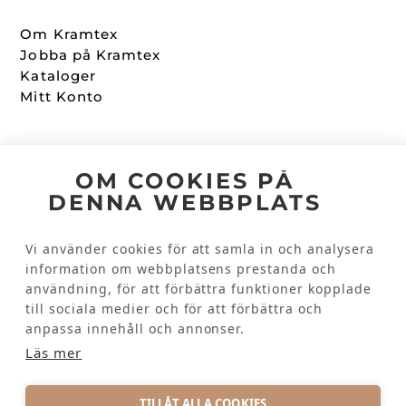
Om Kramtex
Jobba på Kramtex
Kataloger
Mitt Konto
Följ oss
OM COOKIES PÅ
DENNA WEBBPLATS
Facebook
Instagram
Vi använder cookies för att samla in och analysera
information om webbplatsens prestanda och
Kundinformation
användning, för att förbättra funktioner kopplade
till sociala medier och för att förbättra och
Kontakta oss
anpassa innehåll och annonser.
Vanliga frågor
Läs mer
TILLÅT ALLA COOKIES