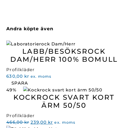
Andra köpte även
LABB/BESÖKSROCK
DAM/HERR 100% BOMULL
Profilkläder
630,00
kr
ex. moms
SPARA
49%
KOCKROCK SVART KORT
ÄRM 50/50
Profilkläder
Det
Det
466,00
kr
239,00
kr
ex. moms