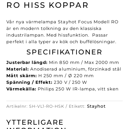
Hiss
RO HISS KOPPAR
Koppar
mängd
Vår nya värmelampa Stayhot Focus Modell RO
är en modern tolkning av den klassiska
industrilampan. Med hissfunktion. Passar
perfekt i alla typer av kök och buffélösningar.
SPECIFIKATIONER
Justerbar längd:
Min 850 mm / Max 2000 mm
Material:
Anodiserad aluminium, förzinkad stål
Mått skärm:
H 250 mm / Ø 220 mm
Spänning / Effekt:
230 V / 250 W
Värmekälla:
Philips 250 W IR-lampa, vitt sken
Stayhot
Artikelnr:
SH-VL1-RO-HSK
Etikett:
YTTERLIGARE