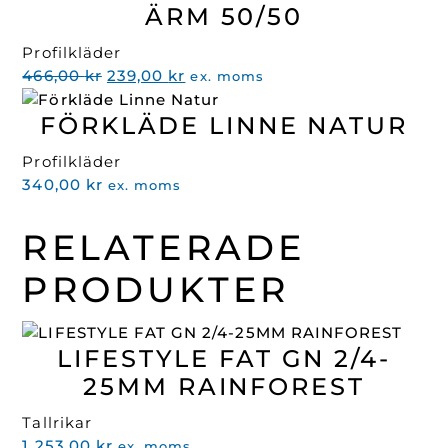
ÄRM 50/50
Profilkläder
Det
Det
466,00
kr
239,00
kr
ex. moms
ursprungliga
nuvarande
FÖRKLÄDE LINNE NATUR
priset
priset
var:
är:
Profilkläder
466,00 kr.
239,00 kr.
340,00
kr
ex. moms
RELATERADE
PRODUKTER
LIFESTYLE FAT GN 2/4-
25MM RAINFOREST
Tallrikar
1 253,00
kr
ex. moms