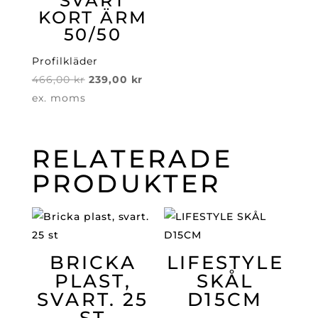
SVART
KORT ÄRM
50/50
Profilkläder
Det
Det
466,00
kr
239,00
kr
ursprungliga
nuvarande
ex. moms
priset
priset
var:
är:
RELATERADE
466,00 kr.
239,00 kr.
PRODUKTER
BRICKA
LIFESTYLE
PLAST,
SKÅL
SVART. 25
D15CM