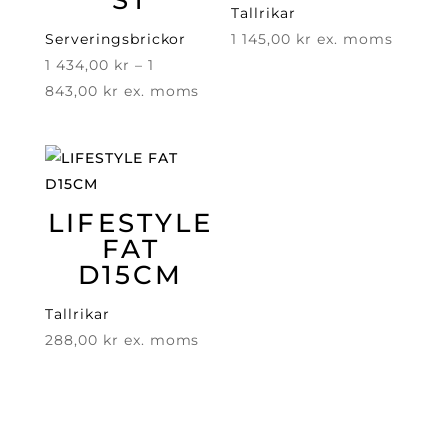
ST
Tallrikar
Serveringsbrickor
1 145,00
kr
ex. moms
1 434,00
kr
–
1
Prisintervall:
843,00
kr
ex. moms
1
434,00 kr
till
1
LIFESTYLE
843,00 kr
FAT
D15CM
Tallrikar
288,00
kr
ex. moms