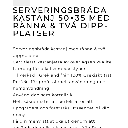
kastanj
50×35
SERVERINGSBRÄDA
med
KASTANJ 50×35 MED
ränna
RÄNNA & TVÅ DIPP-
&
PLATSER
två
dipp-
platser
Serveringsbräda kastanj med ränna & två
mängd
dipp-platser
Certifierat kastanjeträ av överlägsen kvalité.
Lämplig för alla livsmedelstyper
Tillverkad i Grekland från 100% Grekiskt trä!
Perfekt för professionell användning och
hemanvändning!
Använd den som köttallrik!
Helt säkra material, perfekta för att
uppgradera och förstärka utseendet på din
meny!
Få din meny att sticka ut genom att
använda de unika skapelserna från Rozos.