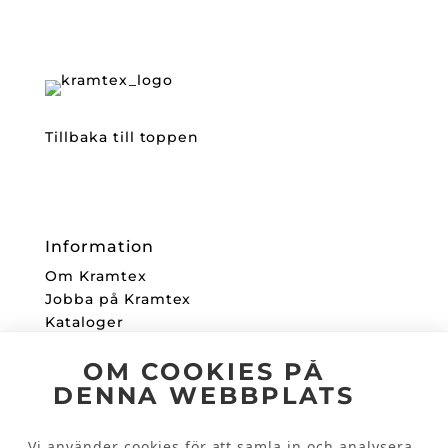
Tillbaka till toppen
Information
Om Kramtex
Jobba på Kramtex
Kataloger
Mitt Konto
OM COOKIES PÅ
DENNA WEBBPLATS
Följ oss
Facebook
Vi använder cookies för att samla in och analysera
Instagram