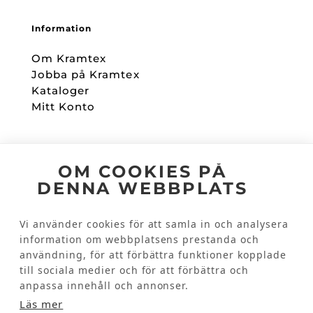
Information
Om Kramtex
Jobba på Kramtex
Kataloger
Mitt Konto
Följ oss
OM COOKIES PÅ
DENNA WEBBPLATS
Facebook
Instagram
Vi använder cookies för att samla in och analysera
information om webbplatsens prestanda och
användning, för att förbättra funktioner kopplade
Kundinformation
till sociala medier och för att förbättra och
Kontakta oss
anpassa innehåll och annonser.
Vanliga frågor
Läs mer