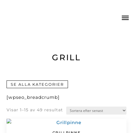
GRILL
SE ALLA KATEGORIER
[wpseo_breadcrumb]
Sortera
Visar 1–15 av 49 resultat
efter
senaste
GRILLPINNE