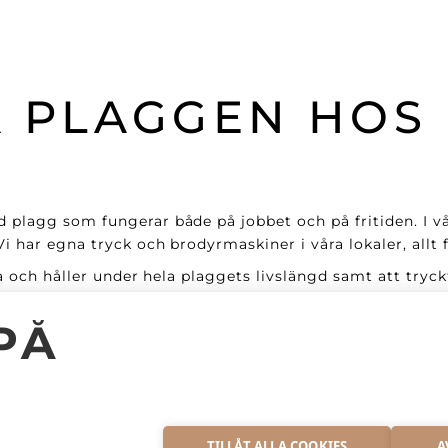
 PLAGGEN HOS
 plagg som fungerar både på jobbet och på fritiden. I v
 har egna tryck och brodyrmaskiner i våra lokaler, allt f
era och håller under hela plaggets livslängd samt att tr
lig service för att sömnadstekniken inte ska försämras
PÅ
gar, allt efter era önskemål.
S
ch Bluesign certifierade samt PVC/Ftalatfria. De är mjuk
TILLÅT ALLA COOKIES
A