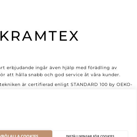
 KRAMTEX
årt erbjudande ingår även hjälp med förädling av
ör att hålla snabb och god service åt våra kunder.
ycktekniken är certifierad enligt STANDARD 100 by OEKO-
 med tiden.
a, anpassningsbara och tål många gånger både
VBÖJ ALLA COOKIES
INSTÄLLNINGAR FÖR COOKIES