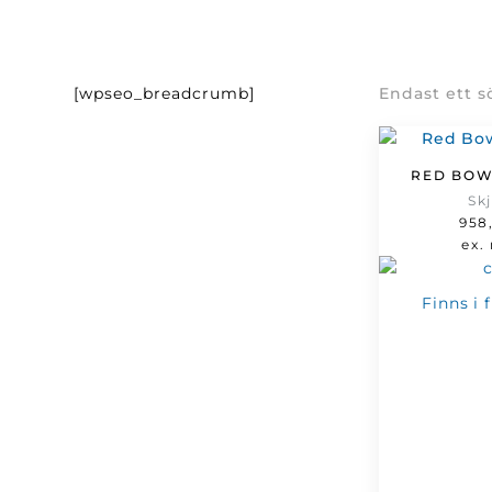
[wpseo_breadcrumb]
Endast ett s
RED BOW
Sk
958
ex.
Finns i 