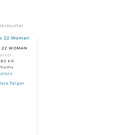
ökresultat
 22 WOMAN
jortor
,80
KR
 moms
flera färger