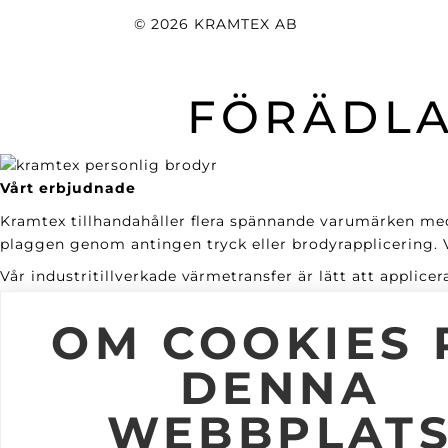
© 2026 KRAMTEX AB
FÖRÄDLA
Vårt erbjudnade
Kramtex tillhandahåller flera spännande varumärken med
plaggen genom antingen tryck eller brodyrapplicering. Vi
Vår industritillverkade värmetransfer är lätt att applic
TEX®. Våra brodyrmaskiner är moderna och går igenom år
OM COOKIES 
Service
Vi erbjuder en enkel orderhantering och kundunika lösnin
DENNA
Hållbarhet & kvalité
WEBBPLAT
Vi arbetar hållbart. Våra transferdekaler är Öko-Tex- o