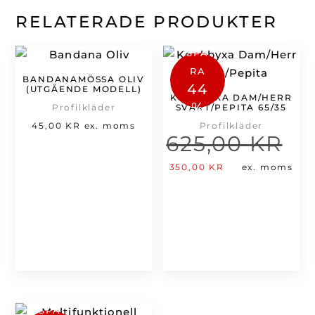
RELATERADE PRODUKTER
SPA
RA
BANDANAMÖSSA OLIV
44
(UTGÅENDE MODELL)
KOCKBYXA DAM/HERR
%
Profilkläder
SVART/PEPITA 65/35
45,00
KR
ex. moms
Profilkläder
625,00
KR
Det
urs
Det
350,00
KR
ex. moms
pri
nuvarande
var
priset
625
är:
350,00 kr.
SPA