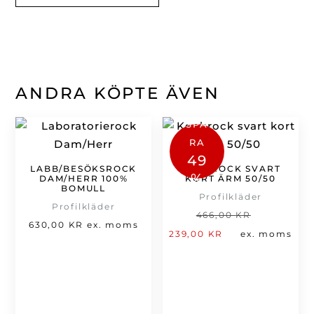
ANDRA KÖPTE ÄVEN
SPA
RA
49
LABB/BESÖKSROCK
KOCKROCK SVART
%
DAM/HERR 100%
KORT ÄRM 50/50
BOMULL
Profilkläder
Profilkläder
Det
466,00
KR
630,00
KR
ex. moms
Det
ursprung
239,00
KR
ex. moms
nuvarande
priset
priset
var:
är:
466,00 kr
239,00 kr.