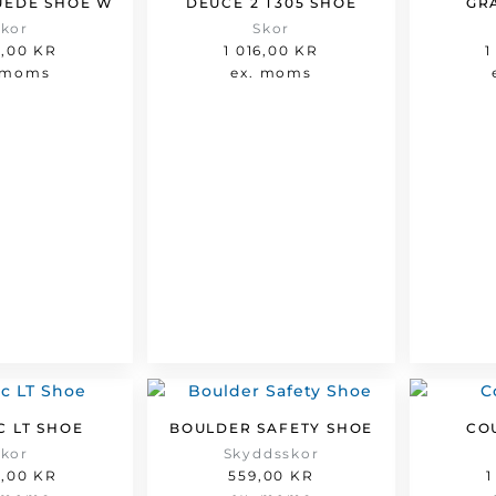
UEDE SHOE W
DEUCE 2 T305 SHOE
GR
Skor
Skor
1,00
KR
1 016,00
KR
1
 moms
ex. moms
C LT SHOE
BOULDER SAFETY SHOE
CO
Skor
Skyddsskor
1,00
KR
559,00
KR
1