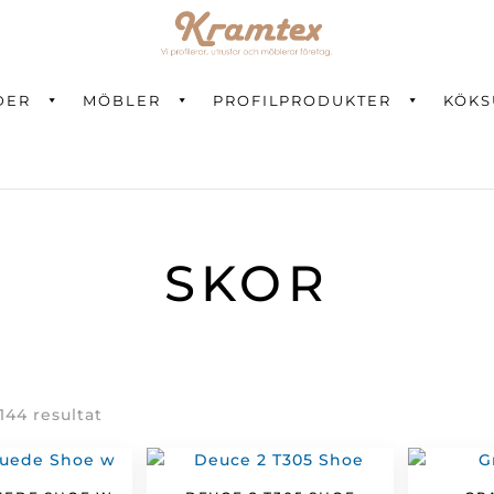
DER
MÖBLER
PROFILPRODUKTER
KÖKS
ning
SKOR
Sortera
 144 resultat
efter
senaste