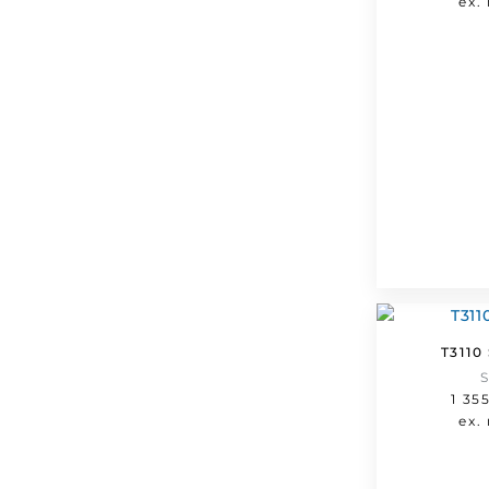
ex.
T311
1 35
ex.