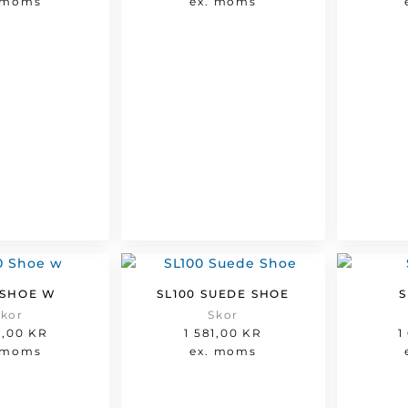
 moms
ex. moms
0 SHOE W
SL100 SUEDE SHOE
S
Skor
Skor
5,00
KR
1 581,00
KR
1
 moms
ex. moms