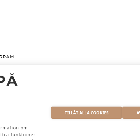
AGRAM
PÅ
EX AB
S
TILLÅT ALLA COOKIES
A
formation om
ttra funktioner