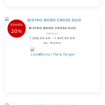
SPARA
BISTRO BORD CROSS DUO
20%
Möbler
Prisintervall:
1 208,00
KR
–
1 647,00
KR
1
ex. moms
208,00 kr
till
Finns i flera färger
1
647,00 kr