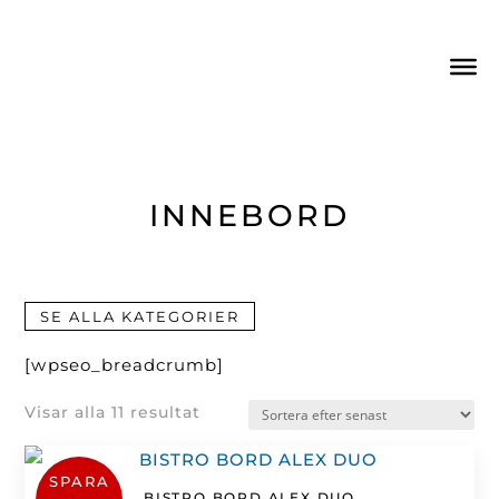
INNEBORD
SE ALLA KATEGORIER
[wpseo_breadcrumb]
Sortera
Visar alla 11 resultat
efter
senaste
SPARA
BISTRO BORD ALEX DUO