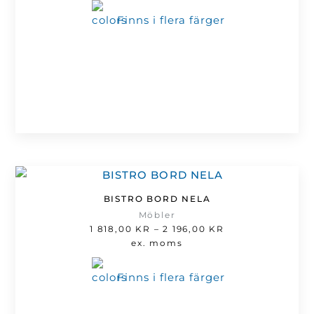
till
Finns i flera färger
1
757,00 kr
BISTRO BORD NELA
Möbler
Prisintervall:
1 818,00
KR
–
2 196,00
KR
1
ex. moms
818,00 kr
till
Finns i flera färger
2
196,00 kr