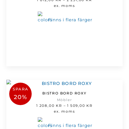
1
ex. moms
812,00 kr
till
Finns i flera färger
2
251,00 kr
SPARA
BISTRO BORD ROXY
20%
Möbler
Prisintervall:
1 208,00
KR
–
1 509,00
KR
1
ex. moms
208,00 kr
till
Finns i flera färger
1