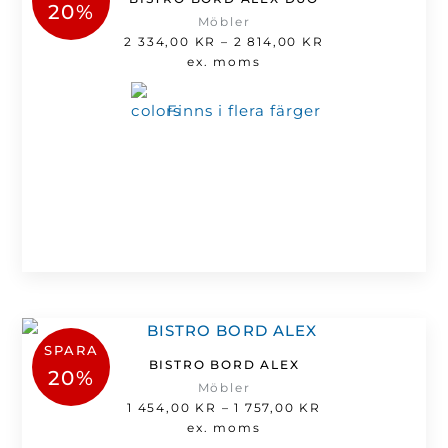
20%
Möbler
Prisintervall:
2 334,00
KR
–
2 814,00
KR
2
ex. moms
334,00 kr
till
Finns i flera färger
2
814,00 kr
SPARA
BISTRO BORD ALEX
20%
Möbler
Prisintervall:
1 454,00
KR
–
1 757,00
KR
1
ex. moms
454,00 kr