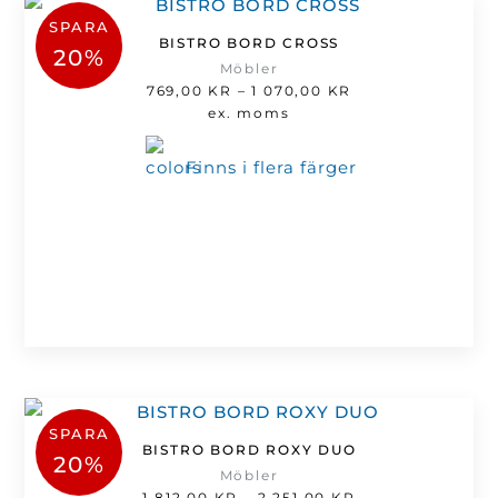
SPARA
BISTRO BORD CROSS
20%
Möbler
Prisintervall:
769,00
KR
–
1 070,00
KR
769,00 kr
ex. moms
till
1
Finns i flera färger
070,00 kr
SPARA
BISTRO BORD ROXY DUO
20%
Möbler
Prisintervall:
1 812,00
KR
–
2 251,00
KR