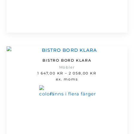
BISTRO BORD KLARA
Möbler
Prisintervall:
1 647,00
KR
–
2 058,00
KR
1
ex. moms
647,00 kr
till
Finns i flera färger
2
058,00 kr