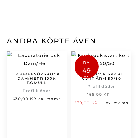
ANDRA KÖPTE ÄVEN
SPA
RA
49
LABB/BESÖKSROCK
KOCKROCK SVART
%
DAM/HERR 100%
KORT ÄRM 50/50
BOMULL
Profilkläder
Profilkläder
Det
466,00
KR
630,00
KR
ex. moms
Det
ursprung
239,00
KR
ex. moms
nuvarande
priset
priset
var:
är:
466,00 kr
239,00 kr.