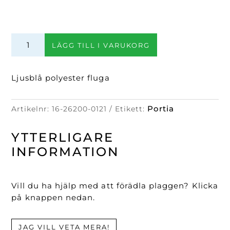
Polyester
LÄGG TILL I VARUKORG
fluga
mängd
Ljusblå polyester fluga
Portia
Artikelnr:
16-26200-0121
Etikett:
YTTERLIGARE
INFORMATION
Vill du ha hjälp med att förädla plaggen? Klicka
på knappen nedan.
JAG VILL VETA MERA!