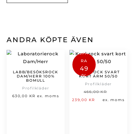
ANDRA KÖPTE ÄVEN
SPA
RA
49
LABB/BESÖKSROCK
KOCKROCK SVART
%
DAM/HERR 100%
KORT ÄRM 50/50
BOMULL
Profilkläder
Profilkläder
Det
466,00
KR
630,00
KR
ex. moms
Det
ursprung
239,00
KR
ex. moms
nuvarande
priset
priset
var:
är:
466,00 kr
239,00 kr.