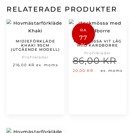
RELATERADE PRODUKTER
SPA
RA
77
MIDJEFÖRKLÄDE
KOCKMÖSSA VIT LÅG
%
KHAKI 95CM
MED KARDBORRE
(UTGÅENDE MODELL)
Profilkläder
Profilkläder
86,00
KR
Det
216,00
KR
ex. moms
ursp
Det
20,00
KR
ex. moms
pris
nuvarande
var:
priset
86,0
är:
20,00 kr.