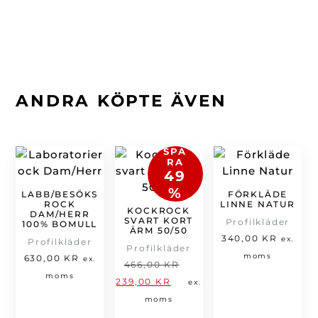
ANDRA KÖPTE ÄVEN
SPA
RA
49
%
LABB/BESÖKS
FÖRKLÄDE
ROCK
LINNE NATUR
KOCKROCK
DAM/HERR
SVART KORT
Profilkläder
100% BOMULL
ÄRM 50/50
340,00
KR
ex.
Profilkläder
Profilkläder
moms
630,00
KR
ex.
Det
466,00
KR
moms
Det
ursprungliga
239,00
KR
ex.
nuvarande
priset
moms
priset
var: