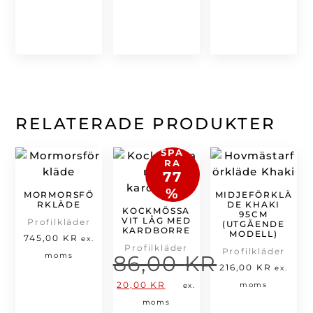
är:
466,00 kr.
239,00 kr.
RELATERADE PRODUKTER
SPA
RA
77
%
MORMORSFÖ
MIDJEFÖRKLÄ
RKLÄDE
DE KHAKI
KOCKMÖSSA
95CM
VIT LÅG MED
Profilkläder
(UTGÅENDE
KARDBORRE
MODELL)
745,00
KR
ex.
Profilkläder
Profilkläder
moms
86,00
KR
216,00
KR
ex.
Det
Det
20,00
KR
moms
ex.
ursprungliga
nuvarande
moms