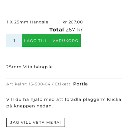
1 X 25mm Hängsle
kr 267.00
Total
267 kr
25mm
LÄGG TILL I VARUKORG
Hängsle
mängd
25mm Vita hängsle
Portia
Artikelnr:
15-500-04
Etikett:
Vill du ha hjälp med att förädla plaggen? Klicka
på knappen nedan.
JAG VILL VETA MERA!