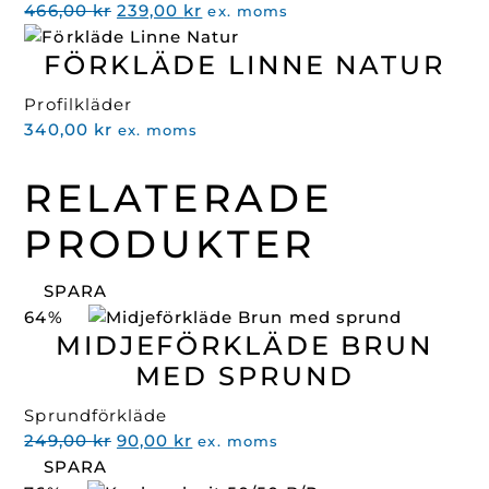
Det
Det
466,00
kr
239,00
kr
ex. moms
ursprungliga
nuvarande
FÖRKLÄDE LINNE NATUR
priset
priset
var:
är:
Profilkläder
466,00 kr.
239,00 kr.
340,00
kr
ex. moms
RELATERADE
PRODUKTER
SPARA
64%
MIDJEFÖRKLÄDE BRUN
MED SPRUND
Sprundförkläde
Det
Det
249,00
kr
90,00
kr
ex. moms
ursprungliga
nuvarande
SPARA