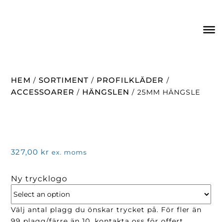
HEM
SORTIMENT
PROFILKLÄDER
/
/
/
ACCESSOARER
HÄNGSLEN
/
/ 25MM HÄNGSLE
327,00
kr
ex. moms
Ny trycklogo
Välj antal plagg du önskar trycket på. För fler än
99 plagg/färre än 10, kontakta oss för offert.