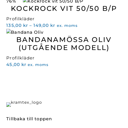
priset
priset
76%
var:
är:
KOCKROCK VIT 50/50 B/P
249,00 kr.
90,00 kr.
Profilkläder
Prisintervall:
135,00
kr
–
149,00
kr
ex. moms
135,00 kr
BANDANAMÖSSA OLIV
till
149,00 kr
(UTGÅENDE MODELL)
Profilkläder
45,00
kr
ex. moms
Tillbaka till toppen