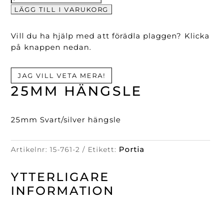
Hängsle
LÄGG TILL I VARUKORG
mängd
Vill du ha hjälp med att förädla plaggen? Klicka
på knappen nedan.
JAG VILL VETA MERA!
25MM HÄNGSLE
25mm Svart/silver hängsle
Portia
Artikelnr:
15-761-2
Etikett:
YTTERLIGARE
INFORMATION