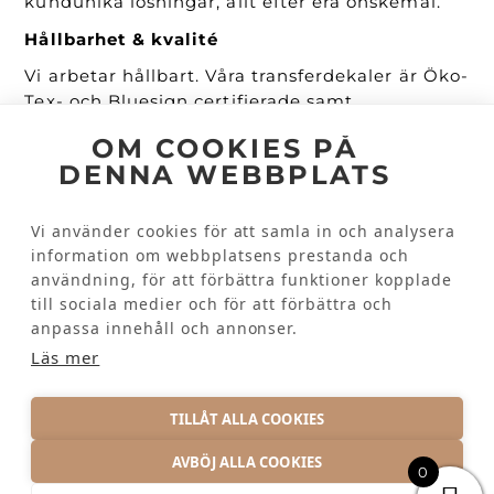
kundunika lösningar, allt efter era önskemål.
Hållbarhet & kvalité
Vi arbetar hållbart. Våra transferdekaler är Öko-
Tex- och Bluesign certifierade samt
PVC/Ftalatfria. De är mjuka, anpassningsbara
OM COOKIES PÅ
och tål många gånger både industritvätt och
DENNA WEBBPLATS
torktumling.
Snabba leveranser
Vi använder cookies för att samla in och analysera
Vi lagerhåller våra kunders transferdekaler
information om webbplatsens prestanda och
utan extra kostnad och kan därför
användning, för att förbättra funktioner kopplade
tillhandahålla en repeatorder snabbt och
till sociala medier och för att förbättra och
effektivt.
anpassa innehåll och annonser.
Läs mer
BE OM OFFERT
TILLÅT ALLA COOKIES
AVBÖJ ALLA COOKIES
0