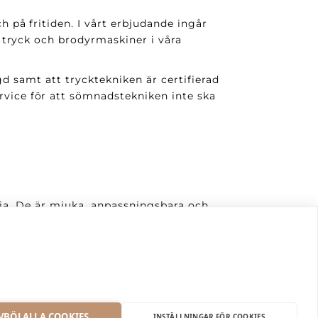
på fritiden. I vårt erbjudande ingår
 tryck och brodyrmaskiner i våra
gd samt att trycktekniken är certifierad
ice för att sömnadstekniken inte ska
fria. De är mjuka, anpassningsbara och
repeatorder snabbt och effektivt.
VBÖJ ALLA COOKIES
INSTÄLLNINGAR FÖR COOKIES