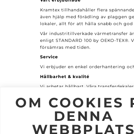
Vårt erbjudnade
Kramtex tillhandahåller flera spännand
även hjälp med förädling av plaggen ge
lokaler, allt för att hålla snabb och god
Vår industritillverkade värmetransfer är
enligt STANDARD 100 by OEKO-TEX®. Vår
försämras med tiden.
Service
Vi erbjuder en enkel orderhantering och
Hållbarhet & kvalité
Vi arbetar hållbart. Våra transferdekal
tål många gånger både industritvätt o
OM COOKIES 
Snabba leveranser
DENNA
Vi lagerhåller våra kunders transferdek
WEBBPLAT
BE OM OFFERT