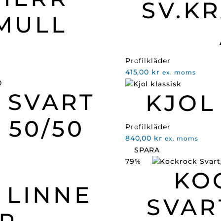
SV.K
MULL
Profilkläder
415,00
kr
ex. moms
 SVART
KJOL
 50/50
Profilkläder
840,00
kr
ex. moms
SPARA
79%
KO
 LINNE
SVAR