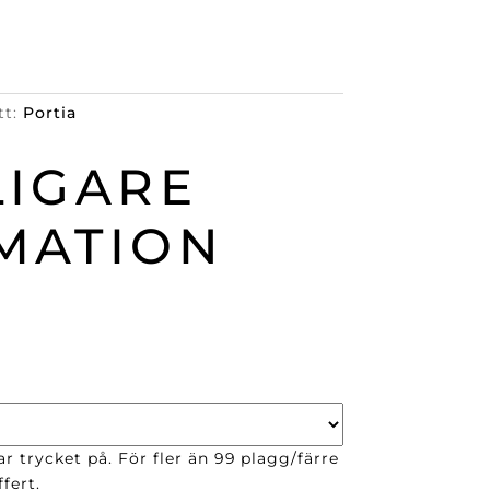
tt:
Portia
LIGARE
MATION
r trycket på. För fler än 99 plagg/färre
fert.