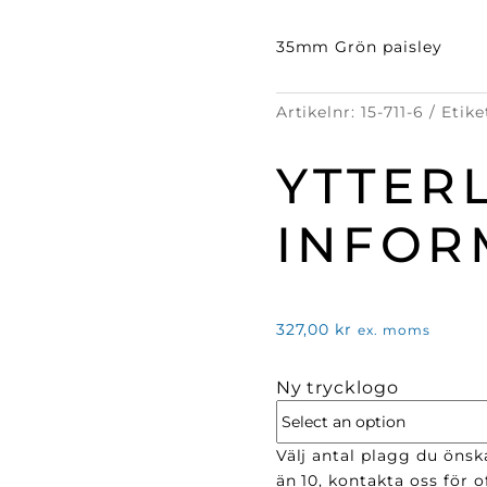
35mm Grön paisley
Artikelnr:
15-711-6
Etike
YTTER
INFOR
327,00
kr
ex. moms
Ny trycklogo
Välj antal plagg du önska
än 10, kontakta oss för of