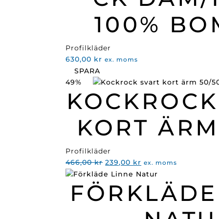
100% BO
Profilkläder
630,00
kr
ex. moms
SPARA
49%
KOCKROCK
KORT ÄRM
Profilkläder
Det
Det
466,00
kr
239,00
kr
ex. moms
ursprungliga
nuvarande
FÖRKLÄDE
priset
priset
var:
är:
466,00 kr.
239,00 kr.