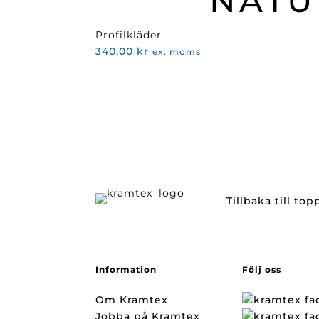
NATU
Profilkläder
340,00
kr
ex. moms
Tillbaka till to
Information
Följ oss
Om Kramtex
Jobba på Kramtex