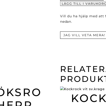
Hängsle
LÄGG TILL I VARUKOR
mängd
Vill du ha hjälp med att
nedan.
JAG VILL VETA MERA!
RELATE
PRODUK
ÖKSRO
KOCK
HERR