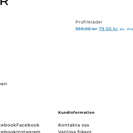
R
Profilkläder
Det
Det
369,00
kr
79,00
kr
ex. m
ursprungliga
nuvar
priset
priset
var:
är:
369,00 kr.
79,00 
ppen
Kundinformation
Facebook
Kontakta oss
Instagram
Vanliga frågor