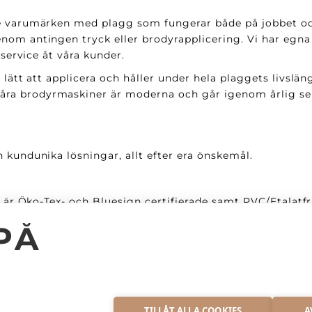
e varumärken med plagg som fungerar både på jobbet och 
nom antingen tryck eller brodyrapplicering. Vi har egna
 service åt våra kunder.
 lätt att applicera och håller under hela plaggets livslän
a brodyrmaskiner är moderna och går igenom årlig serv
 kundunika lösningar, allt efter era önskemål.
er är Öko-Tex- och Bluesign certifierade samt PVC/Ftalat
ch torktumling.
PÅ
aler utan extra kostnad och kan därför tillhandahålla en 
S
TILLÅT ALLA COOKIES
A