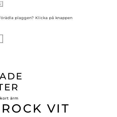
G
 förädla plaggen? Klicka på knappen
RADE
TER
ROCK VIT