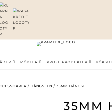
ning
LÄDER
MÖBLER
PROFILPRODUKTER
KÖKSU
CCESSOARER
/
HÄNGSLEN
/ 35MM HÄNGSLE
35MM 