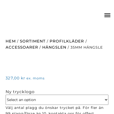
HEM
SORTIMENT
PROFILKLÄDER
/
/
/
ACCESSOARER
HÄNGSLEN
/
/ 35MM HÄNGSLE
327,00
kr
ex. moms
Ny trycklogo
Välj antal plagg du önskar trycket på. För fler än
99 plagg/färre än 10, kontakta oss för offert.