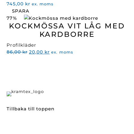
745,00
kr
ex. moms
SPARA
77%
KOCKMÖSSA VIT LÅG MED
KARDBORRE
Profilkläder
Det
Det
86,00
kr
20,00
kr
ex. moms
ursprungliga
nuvarande
priset
priset
var:
är:
86,00 kr.
20,00 kr.
Tillbaka till toppen