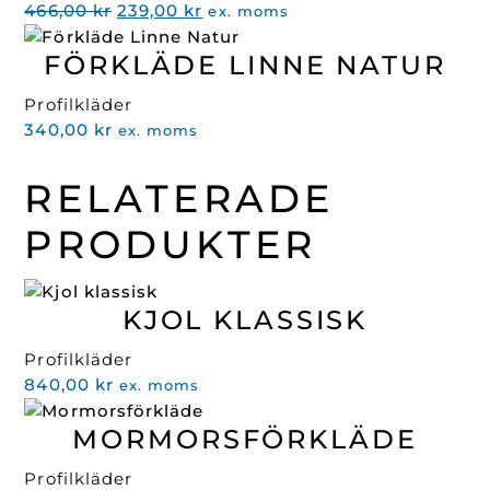
Det
Det
466,00
kr
239,00
kr
ex. moms
ursprungliga
nuvarande
FÖRKLÄDE LINNE NATUR
priset
priset
var:
är:
Profilkläder
466,00 kr.
239,00 kr.
340,00
kr
ex. moms
RELATERADE
PRODUKTER
KJOL KLASSISK
Profilkläder
840,00
kr
ex. moms
MORMORSFÖRKLÄDE
Profilkläder