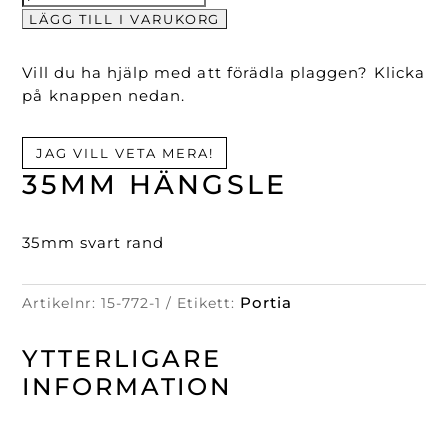
Hängsle
LÄGG TILL I VARUKORG
mängd
Vill du ha hjälp med att förädla plaggen? Klicka
på knappen nedan.
JAG VILL VETA MERA!
35MM HÄNGSLE
35mm svart rand
Portia
Artikelnr:
15-772-1
Etikett:
YTTERLIGARE
INFORMATION