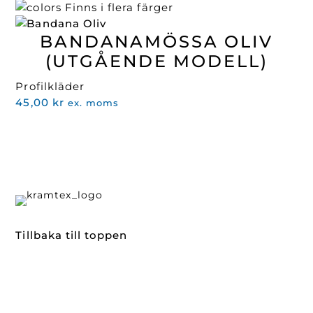
ursprungliga
nuvarande
Finns i flera färger
priset
priset
BANDANAMÖSSA OLIV
var:
är:
45,00 kr.
5,00 kr.
(UTGÅENDE MODELL)
Profilkläder
45,00
kr
ex. moms
Tillbaka till toppen