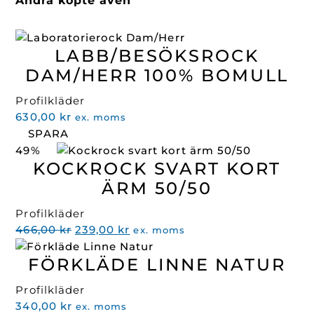
Andra köpte även
LABB/BESÖKSROCK
DAM/HERR 100% BOMULL
Profilkläder
630,00
kr
ex. moms
SPARA
49%
KOCKROCK SVART KORT
ÄRM 50/50
Profilkläder
Det
Det
466,00
kr
239,00
kr
ex. moms
ursprungliga
nuvarande
FÖRKLÄDE LINNE NATUR
priset
priset
var:
är:
Profilkläder
466,00 kr.
239,00 kr.
340,00
kr
ex. moms