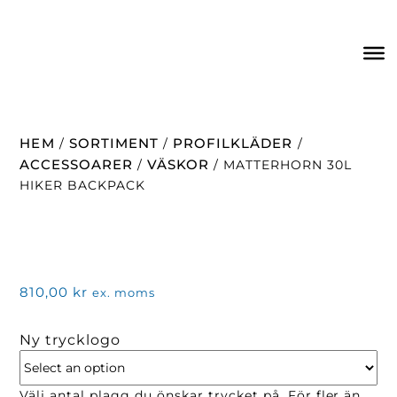
HEM
SORTIMENT
PROFILKLÄDER
/
/
/
ACCESSOARER
VÄSKOR
/
/ MATTERHORN 30L
HIKER BACKPACK
810,00
kr
ex. moms
Ny trycklogo
Välj antal plagg du önskar trycket på. För fler än