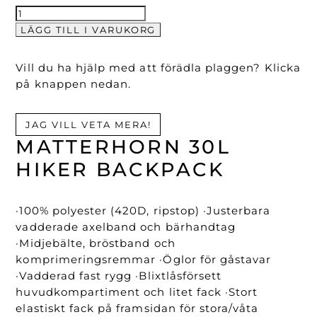
Matterhorn
30L
LÄGG TILL I VARUKORG
Hiker
Backpack
Vill du ha hjälp med att förädla plaggen? Klicka
mängd
på knappen nedan.
JAG VILL VETA MERA!
MATTERHORN 30L
HIKER BACKPACK
·100% polyester (420D, ripstop) ·Justerbara
vadderade axelband och bärhandtag
·Midjebälte, bröstband och
komprimeringsremmar ·Öglor för gåstavar
·Vadderad fast rygg ·Blixtlåsförsett
huvudkompartiment och litet fack ·Stort
elastiskt fack på framsidan för stora/våta