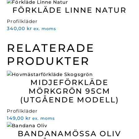
ursprungliga
nuvarande
FÖRKLÄDE LINNE NATUR
priset
priset
var:
är:
Profilkläder
466,00 kr.
239,00 kr.
340,00
kr
ex. moms
RELATERADE
PRODUKTER
MIDJEFÖRKLÄDE
MÖRKGRÖN 95CM
(UTGÅENDE MODELL)
Profilkläder
149,00
kr
ex. moms
BANDANAMÖSSA OLIV