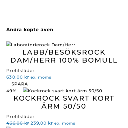
Andra köpte även
LABB/BESÖKSROCK
DAM/HERR 100% BOMULL
Profilkläder
630,00
kr
ex. moms
SPARA
49%
KOCKROCK SVART KORT
ÄRM 50/50
Profilkläder
Det
Det
466,00
kr
239,00
kr
ex. moms