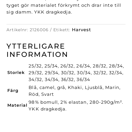
tyget gör materialet förkrymt och drar inte till
sig damm. YKK dragkedja.
Harvest
Artikelnr:
2126006
Etikett:
YTTERLIGARE
INFORMATION
25/32, 25/34, 26/32, 26/34, 28/32, 28/34,
Storlek
29/32, 29/34, 30/32, 30/34, 32/32, 32/34,
34/32, 34/34, 36/32, 36/34
Blå, camel, grå, Khaki, Ljusblå, Marin,
Färg
Röd, Svart
98% bomull, 2% elastan, 280-290g/m².
Material
YKK dragkedja.