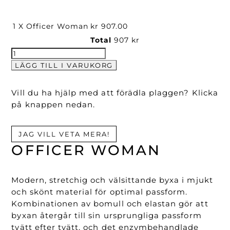
1 X Officer Woman
kr 907.00
Total
907 kr
Officer
Woman
LÄGG TILL I VARUKORG
mängd
Vill du ha hjälp med att förädla plaggen? Klicka
på knappen nedan.
JAG VILL VETA MERA!
OFFICER WOMAN
Modern, stretchig och välsittande byxa i mjukt
och skönt material för optimal passform.
Kombinationen av bomull och elastan gör att
byxan återgår till sin ursprungliga passform
tvätt efter tvätt, och det enzymbehandlade