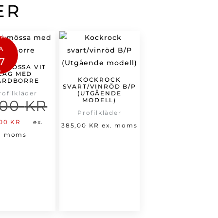
ER
PA
A
7
KMÖSSA VIT
%
LÅG MED
KOCKROCK
ARDBORRE
SVART/VINRÖD B/P
rofilkläder
(UTGÅENDE
MODELL)
,00
KR
Profilkläder
t
Det
,00
KR
ex.
385,00
KR
ex. moms
prungliga
nuvarande
moms
set
priset
:
är:
00 kr.
20,00 kr.