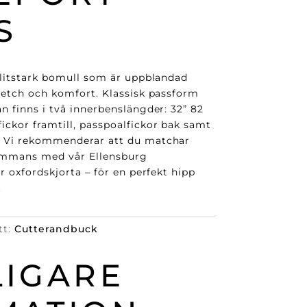
S
slitstark bomull som är uppblandad
retch och komfort. Klassisk passform
n finns i två innerbenslängder: 32” 82
ickor framtill, passpoalfickor bak samt
. Vi rekommenderar att du matchar
sammans med vår Ellensburg
r oxfordskjorta – för en perfekt hipp
.
tt:
Cutterandbuck
LIGARE