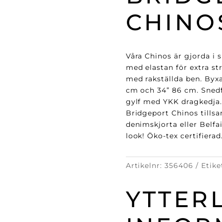
CHINO
Våra Chinos är gjorda i 
med elastan för extra st
med rakställda ben. Byxa
cm och 34” 86 cm. Snedf
gylf med YKK dragkedja
Bridgeport Chinos till
denimskjorta eller Belfai
look! Öko-tex certifierad
Artikelnr:
356406
Etike
YTTER