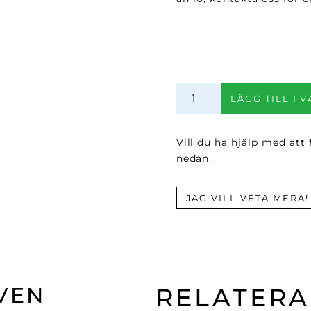
Bridgeport
LÄGG TILL I 
Chinos
mängd
Vill du ha hjälp med att
nedan.
JAG VILL VETA MERA!
VEN
RELATER