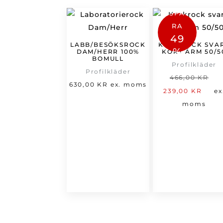
SPA
RA
49
LABB/BESÖKSROCK
KOCKROCK SVA
%
DAM/HERR 100%
KORT ÄRM 50/5
BOMULL
Profilkläder
Profilkläder
D
466,00
KR
630,00
KR
ex. moms
De
u
239,00
KR
ex
nu
p
moms
pri
v
är:
4
239