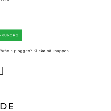
VARUKORG
 förädla plaggen? Klicka på knappen
ADE