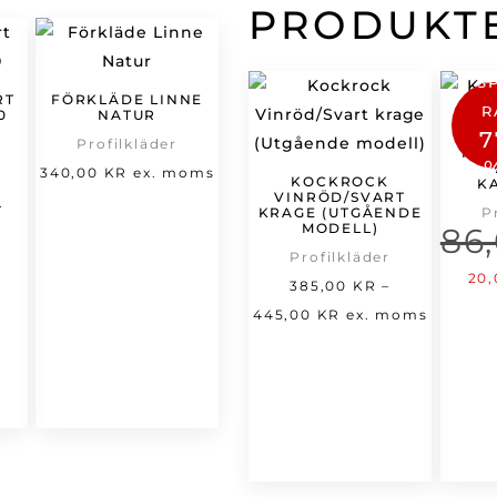
PRODUKT
S
RT
FÖRKLÄDE LINNE
R
0
NATUR
7
Profilkläder
KOC
et
340,00
KR
ex. moms
KOCKROCK
K
VINRÖD/SVART
t
rsprungliga
.
KRAGE (UTGÅENDE
P
MODELL)
varande
riset
86
Profilkläder
set
ar:
De
20
385,00
KR
–
66,00 kr.
urs
Prisintervall:
445,00
KR
ex. moms
,00 kr.
pri
385,00 kr
var
till
86,
445,00 kr