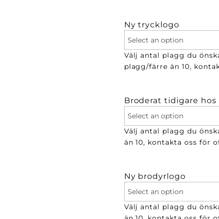
Ny trycklogo
Välj antal plagg du önska
plagg/färre än 10, kontak
Broderat tidigare hos
Välj antal plagg du önsk
än 10, kontakta oss för of
Ny brodyrlogo
Välj antal plagg du önsk
än 10, kontakta oss för of