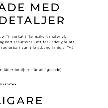
ÄDE MED
DETALJER
e. Tillverkat i flamsäkert material.
gbart resulterar i att förklädet går att
 reglerbart samt knytband i midja. Två
m läderdetaljerna är avlägsnade)
:
Kramtex
LIGARE