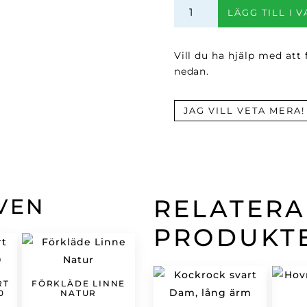
Marinblå
LÄGG TILL I 
förkläde
med
läderdetaljer
Vill du ha hjälp med att
mängd
nedan.
JAG VILL VETA MERA!
VEN
RELATER
PRODUKT
RT
FÖRKLÄDE LINNE
0
NATUR