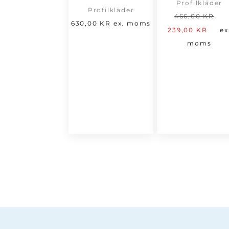
Profilkläder
Profilkläder
D
466,00
KR
630,00
KR
ex. moms
De
u
239,00
KR
ex
nu
p
moms
pri
v
är:
4
239