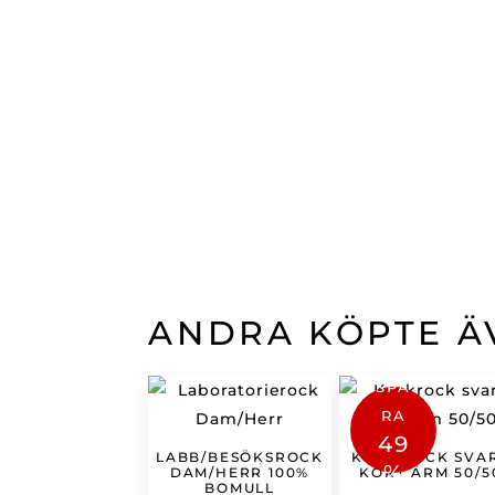
ANDRA KÖPTE Ä
SPA
RA
49
LABB/BESÖKSROCK
KOCKROCK SVA
%
DAM/HERR 100%
KORT ÄRM 50/5
BOMULL