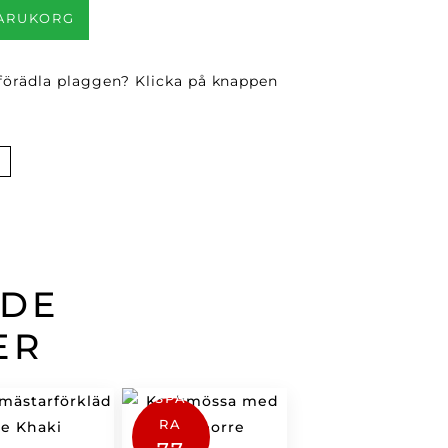
VARUKORG
 förädla plaggen? Klicka på knappen
ADE
ER
SPA
RA