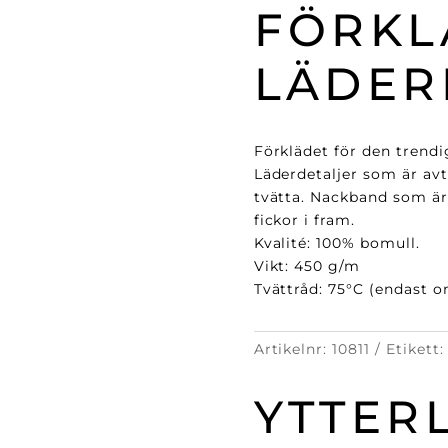
FÖRKL
LÄDER
Förklädet för den trendig
Läderdetaljer som är avta
tvätta. Nackband som är
fickor i fram.
Kvalité: 100% bomull.
Vikt: 450 g/m
Tvättråd: 75°C (endast o
Artikelnr:
10811
Etikett
YTTER