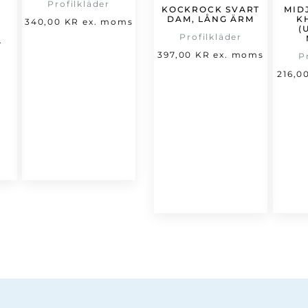
Profilkläder
KOCKROCK SVART
MID
DAM, LÅNG ÄRM
K
et
340,00
KR
ex. moms
(
Profilkläder
t
rsprungliga
.
397,00
KR
ex. moms
P
varande
riset
216,0
set
ar:
66,00 kr.
,00 kr.