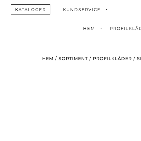
KATALOGER
KUNDSERVICE
HEM
PROFILKLÄ
Produktsök
HEM
/
SORTIMENT
/
PROFILKLÄDER
/
S