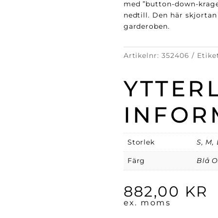
med ”button-down-krage”
nedtill. Den här skjorta
garderoben.
Artikelnr:
352406
Etike
YTTER
INFOR
Storlek
S, M, 
Färg
Blå O
882,00
KR
ex. moms