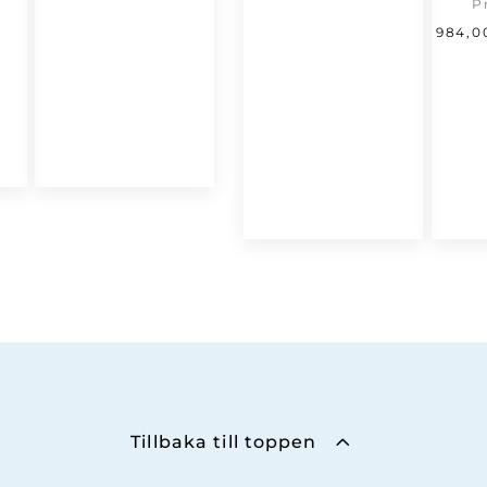
P
set
ar:
984,
66,00 kr.
,00 kr.
Tillbaka till toppen