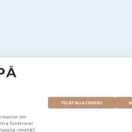
PÅ
S
INSTAGRAM
TILLÅT ALLA COOKIES
A
formation om
ttra funktioner
EX AB
anpassa innehåll