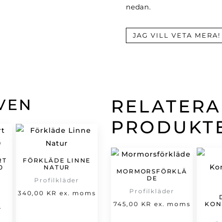
nedan.
JAG VILL VETA MERA!
VEN
RELATER
PRODUKT
RT
FÖRKLÄDE LINNE
0
NATUR
MORMORSFÖRKLÄ
DE
Profilkläder
Profilkläder
et
340,00
KR
ex. moms
745,00
KR
ex. moms
KON
t
rsprungliga
.
varande
riset