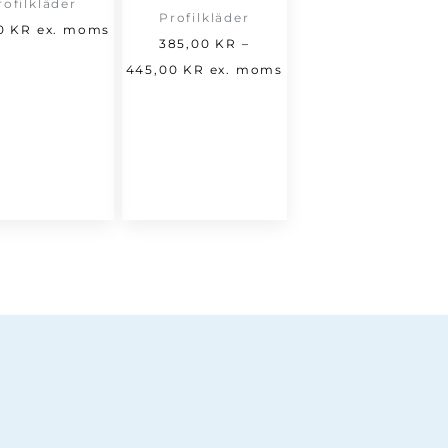
rofilkläder
Profilkläder
00
KR
ex. moms
385,00
KR
–
Prisintervall:
445,00
KR
ex. moms
385,00 kr
till
445,00 kr