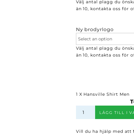
Välj antal plagg du önsk
än 10, kontakta oss för of
Ny brodyrlogo
Välj antal plagg du önsk
än 10, kontakta oss för of
1 X Hansville Shirt Men
T
Hansville
LÄGG TILL I 
Shirt
Men
mängd
Vill du ha hjälp med att