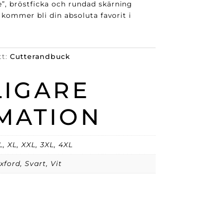
, bröstficka och rundad skärning
n kommer bli din absoluta favorit i
tt:
Cutterandbuck
LIGARE
MATION
L, XL, XXL, 3XL, 4XL
xford, Svart, Vit