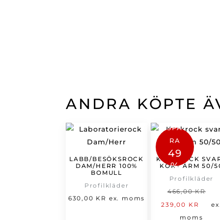
ANDRA KÖPTE Ä
SPA
RA
49
LABB/BESÖKSROCK
KOCKROCK SVA
%
DAM/HERR 100%
KORT ÄRM 50/5
BOMULL
Profilkläder
Profilkläder
D
466,00
KR
630,00
KR
ex. moms
De
u
239,00
KR
ex
nu
p
moms