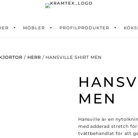
DER
ning
MÖBLER
PROFILPRODUKTER
KÖKS
KJORTOR
/
HERR
/ HANSVILLE SHIRT MEN
HANSV
MEN
Hansville är en nytolkni
med adderad stretch för
tvättbehandlat för att g