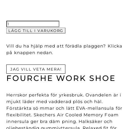
Fourche
Work
LÄGG TILL I VARUKORG
Shoe
mängd
Vill du ha hjälp med att förädla plaggen? Klicka
på knappen nedan.
JAG VILL VETA MERA!
FOURCHE WORK SHOE
Herrskor perfekta för yrkesbruk. Ovandelen är i
mjukt läder med vadderad plös och häl.
Förstärkta sö mmar och lätt EVA-mellansula för
flexibilitet. Skechers Air Cooled Memory Foam
innersula ger bra däm pning. Halksäker och
oljebeständig gummiyttersula. Relaxed fit för