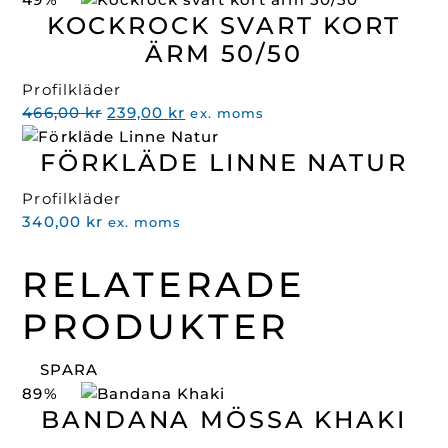
KOCKROCK SVART KORT
ÄRM 50/50
Profilkläder
Det
Det
466,00
kr
239,00
kr
ex. moms
ursprungliga
nuvarande
FÖRKLÄDE LINNE NATUR
priset
priset
var:
är:
Profilkläder
466,00 kr.
239,00 kr.
340,00
kr
ex. moms
RELATERADE
PRODUKTER
SPARA
89%
BANDANA MÖSSA KHAKI