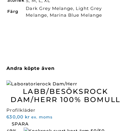
Storlek
S, M, L, XL
Dark Grey Melange, Light Grey
Färg
Melange, Marina Blue Melange
Andra köpte även
LABB/BESÖKSROCK
DAM/HERR 100% BOMULL
Profilkläder
630,00
kr
ex. moms
SPARA
49%