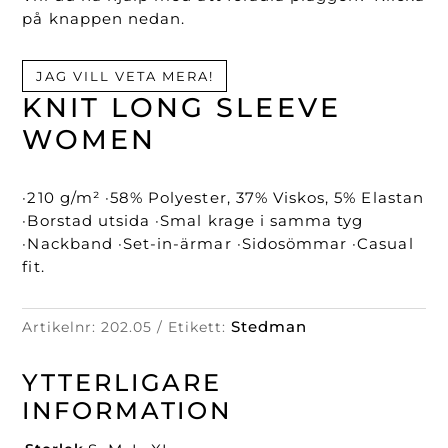
på knappen nedan.
JAG VILL VETA MERA!
KNIT LONG SLEEVE
WOMEN
·210 g/m² ·58% Polyester, 37% Viskos, 5% Elastan
·Borstad utsida ·Smal krage i samma tyg
·Nackband ·Set-in-ärmar ·Sidosömmar ·Casual
fit.
Stedman
Artikelnr:
202.05
Etikett:
YTTERLIGARE
INFORMATION