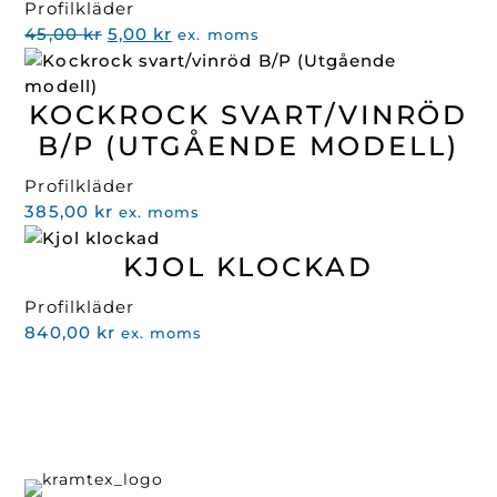
Profilkläder
Det
Det
45,00
kr
5,00
kr
ex. moms
ursprungliga
nuvarande
priset
priset
KOCKROCK SVART/VINRÖD
var:
är:
45,00 kr.
5,00 kr.
B/P (UTGÅENDE MODELL)
Profilkläder
385,00
kr
ex. moms
KJOL KLOCKAD
Profilkläder
840,00
kr
ex. moms