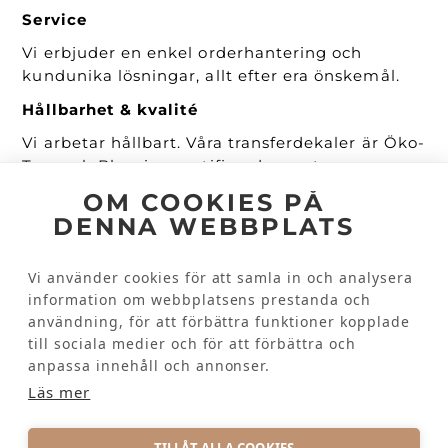
Service
Vi erbjuder en enkel orderhantering och
kundunika lösningar, allt efter era önskemål.
Hållbarhet & kvalité
Vi arbetar hållbart. Våra transferdekaler är Öko-
Tex- och Bluesign certifierade samt
PVC/Ftalatfria. De är mjuka, anpassningsbara
OM COOKIES PÅ
och tål många gånger både industritvätt och
DENNA WEBBPLATS
torktumling.
Snabba leveranser
Vi använder cookies för att samla in och analysera
information om webbplatsens prestanda och
Vi lagerhåller våra kunders transferdekaler
användning, för att förbättra funktioner kopplade
utan extra kostnad och kan därför
till sociala medier och för att förbättra och
tillhandahålla en repeatorder snabbt och
anpassa innehåll och annonser.
effektivt.
Läs mer
BE OM OFFERT
TILLÅT ALLA COOKIES