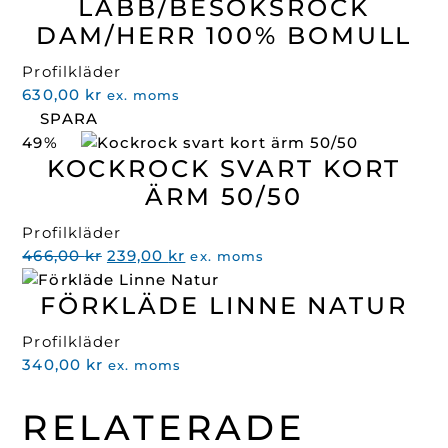
LABB/BESÖKSROCK
DAM/HERR 100% BOMULL
Profilkläder
630,00
kr
ex. moms
SPARA
49%
KOCKROCK SVART KORT
ÄRM 50/50
Profilkläder
Det
Det
466,00
kr
239,00
kr
ex. moms
ursprungliga
nuvarande
FÖRKLÄDE LINNE NATUR
priset
priset
var:
är:
Profilkläder
466,00 kr.
239,00 kr.
340,00
kr
ex. moms
RELATERADE