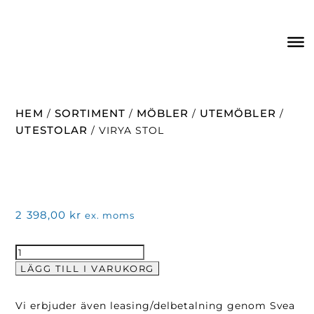
HEM
SORTIMENT
MÖBLER
UTEMÖBLER
/
/
/
/
UTESTOLAR
/ VIRYA STOL
2 398,00
kr
ex. moms
Virya
Stol
LÄGG TILL I VARUKORG
mängd
Vi erbjuder även leasing/delbetalning genom Svea