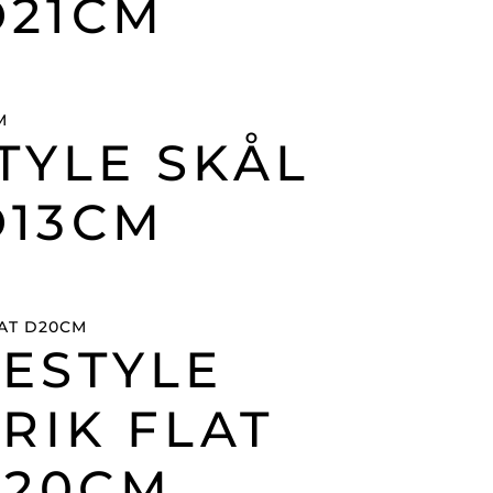
D21CM
TYLE SKÅL
D13CM
FESTYLE
RIK FLAT
D20CM