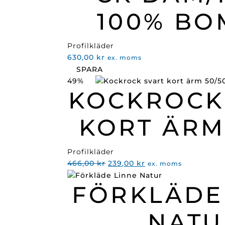
100% BO
Profilkläder
630,00
kr
ex. moms
SPARA
49%
KOCKROCK
KORT ÄRM
Profilkläder
Det
Det
466,00
kr
239,00
kr
ex. moms
ursprungliga
nuvarande
FÖRKLÄDE
priset
priset
var:
är:
466,00 kr.
239,00 kr.
NATU