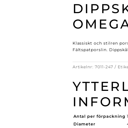
DIPPSK
OMEG
Klassiskt och stilren po
Fältspatporslin. Dippskå
Artikelnr:
7011-247
Etik
YTTER
INFOR
Antal per förpackning
Diameter