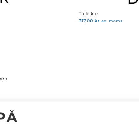
Tallrikar
317,00
kr
ex. moms
ppen
Kundinformation
PÅ
Facebook
Kontakta oss
Instagram
Vanliga frågor