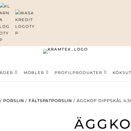
ning
LÄDER
MÖBLER
PROFILPRODUKTER
KÖKSU
/
PORSLIN
/
FÄLTSPATPORSLIN
/ ÄGGKOP DIPPSKÅL 4,
ÄGGK