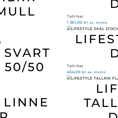
MULL
Tallrikar
1 361,00
kr
ex. moms
LIFES
 SVART
 50/50
Tallrikar
454,00
kr
ex. moms
LI
 LINNE
TALL
R