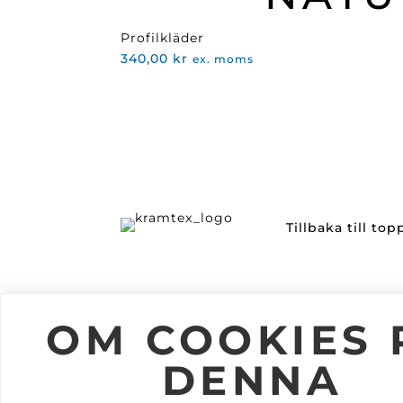
Profilkläder
340,00
kr
ex. moms
Tillbaka till to
Information
Följ oss
OM COOKIES 
Om Kramtex
DENNA
Jobba på Kramtex
Kataloger