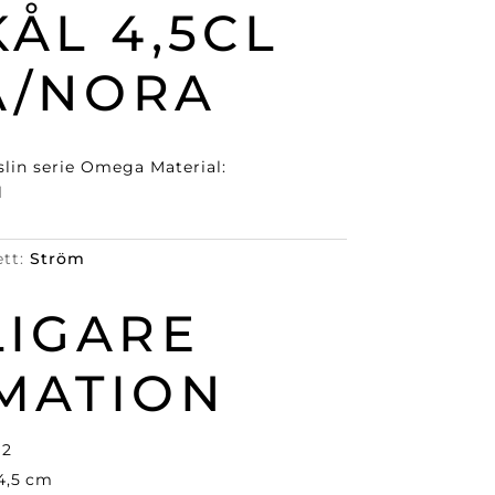
ÅL 4,5CL
A/NORA
rslin serie Omega Material:
l
ett:
Ström
LIGARE
MATION
12
4,5 cm