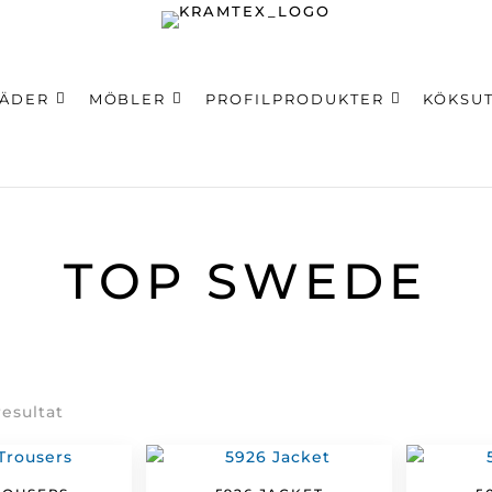
LÄDER
MÖBLER
PROFILPRODUKTER
KÖKSU
ning
TOP SWEDE
Sortera
resultat
efter
senaste