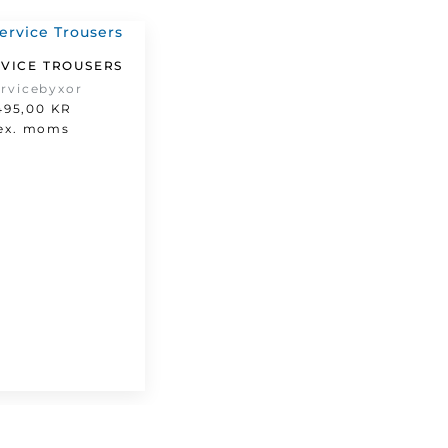
RVICE TROUSERS
ervicebyxor
495,00
KR
ex. moms