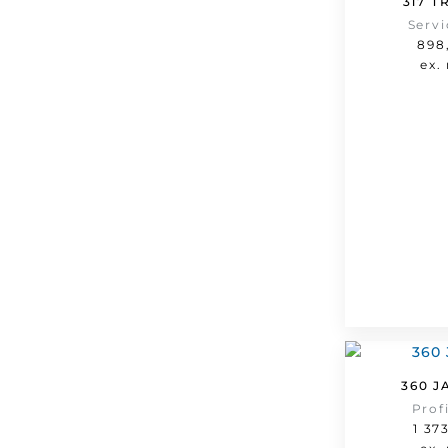
317 T
Serv
898
ex.
360 J
Prof
1 37