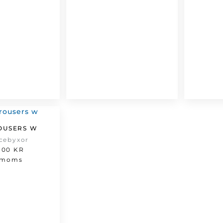
OUSERS W
icebyxor
,00
KR
 moms