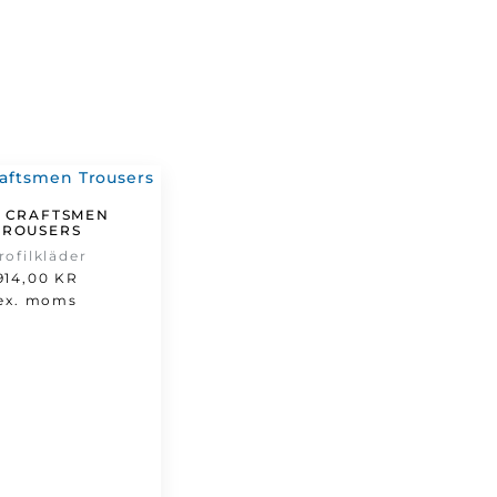
6 CRAFTSMEN
TROUSERS
rofilkläder
914,00
KR
ex. moms