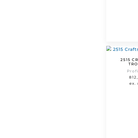
2515 C
TRO
Prof
812
ex.