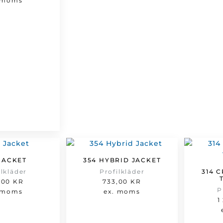
 moms
JACKET
354 HYBRID JACKET
ilkläder
Profilkläder
314 
,00
KR
733,00
KR
P
 moms
ex. moms
1