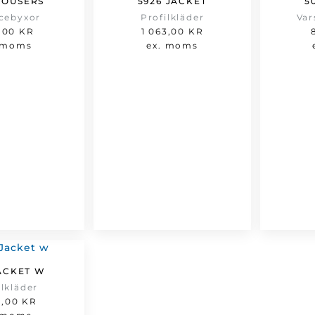
ROUSERS
5926 JACKET
5
icebyxor
Profilkläder
Var
,00
KR
1 063,00
KR
 moms
ex. moms
ACKET W
ilkläder
3,00
KR