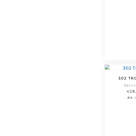
302 TR
Serv
428
ex.