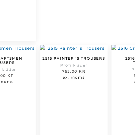
RAFTSMEN
2515 PAINTER´S TROUSERS
251
USERS
Profilkläder
ilkläder
P
763,00
KR
,00
KR
ex. moms
 moms