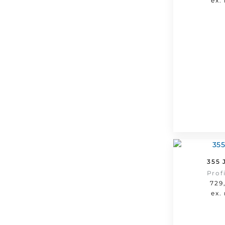
ex.
355 
Prof
729
ex.