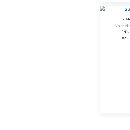
23
Varsel
141
ex.