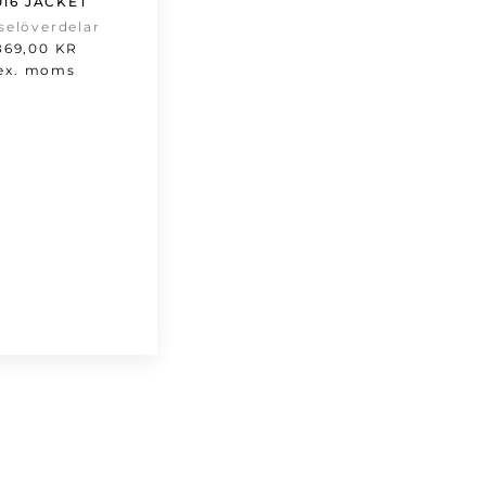
016 JACKET
selöverdelar
869,00
KR
ex. moms