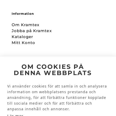
Information
Om Kramtex
Jobba på Kramtex
Kataloger
Mitt Konto
Följ oss
OM COOKIES PÅ
DENNA WEBBPLATS
Facebook
Instagram
Vi använder cookies för att samla in och analysera
information om webbplatsens prestanda och
användning, för att förbättra funktioner kopplade
Kundinformation
till sociala medier och för att förbättra och
Kontakta oss
anpassa innehåll och annonser.
Vanliga frågor
Läs mer