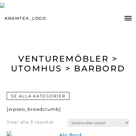
VENTUREMÖBLER >
UTOMHUS > BARBORD
SE ALLA KATEGORIER
[wpseo_breadcrumb]
Sortera
Visar alla 3 resultat
efter
senaste