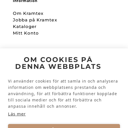
Information
Om Kramtex
Jobba på Kramtex
Kataloger
Mitt Konto
Följ oss
OM COOKIES PÅ
DENNA WEBBPLATS
Facebook
Instagram
Vi använder cookies för att samla in och analysera
information om webbplatsens prestanda och
användning, för att förbättra funktioner kopplade
Kundinformation
till sociala medier och för att förbättra och
Kontakta oss
anpassa innehåll och annonser.
Vanliga frågor
Läs mer