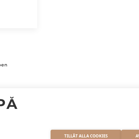
ppen
Kundinformation
PÅ
Facebook
Kontakta oss
Instagram
Vanliga frågor
S
TILLÅT ALLA COOKIES
A