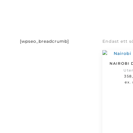
[wpseo_breadcrumb]
Endast ett s
NAIROBI 
Ute
358
ex.