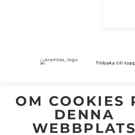
Tillbaka till to
Information
Följ oss
OM COOKIES 
Om Kramtex
DENNA
Jobba på Kramtex
Kataloger
WEBBPLAT
Mitt Konto