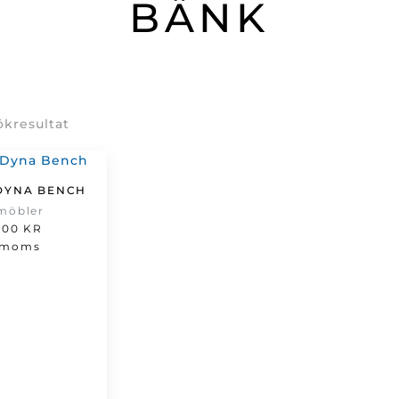
BÄNK
ökresultat
DYNA BENCH
möbler
,00
KR
 moms