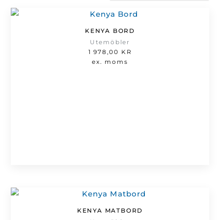
efter
senaste
KENYA BORD
Utemöbler
1 978,00
KR
ex. moms
KENYA MATBORD