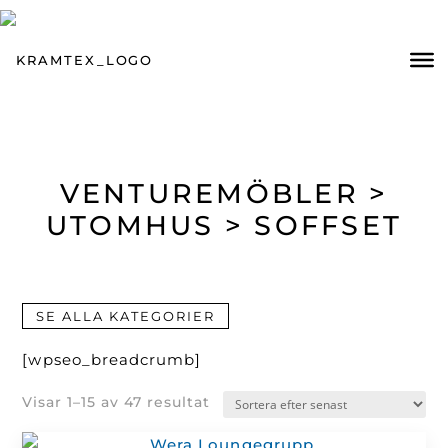
VENTUREMÖBLER >
UTOMHUS > SOFFSET
SE ALLA KATEGORIER
[wpseo_breadcrumb]
Sortera
Visar 1–15 av 47 resultat
efter
senaste