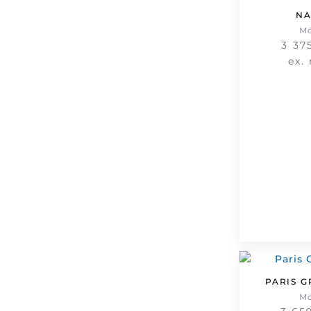
NA
M
3 37
ex.
PARIS G
M