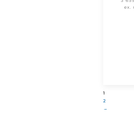
3 65
ex.
1
2
→