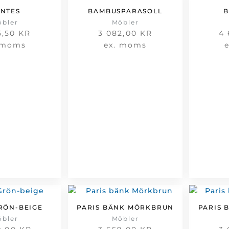
NTES
BAMBUSPARASOLL
B
öbler
Möbler
5,50
KR
3 082,00
KR
4
 moms
ex. moms
RÖN-BEIGE
PARIS BÄNK MÖRKBRUN
PARIS 
öbler
Möbler