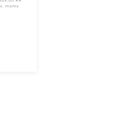
 659,00
KR
ex. moms