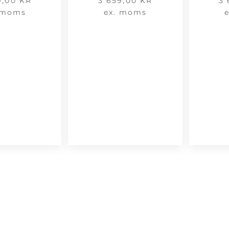
9,00
KR
3 659,00
KR
3
 moms
ex. moms