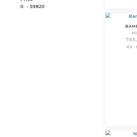
0
-
59820
BAM
M
765
ex.