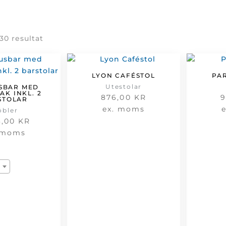
Sortera
 30 resultat
efter
senaste
LYON CAFÉSTOL
PA
Utestolar
SBAR MED
K INKL. 2
876,00
KR
9
STOLAR
ex. moms
öbler
3,00
KR
 moms