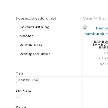
[wpseo_breadcrumb]
Visar 1–15 av
Köksutrustning
Möbler
BAMBU
BAMBUTA
Profilkläder
BAR
M
Profilprodukter
6 16
ex.
Tag
Zeder (30)
On Sale
Price