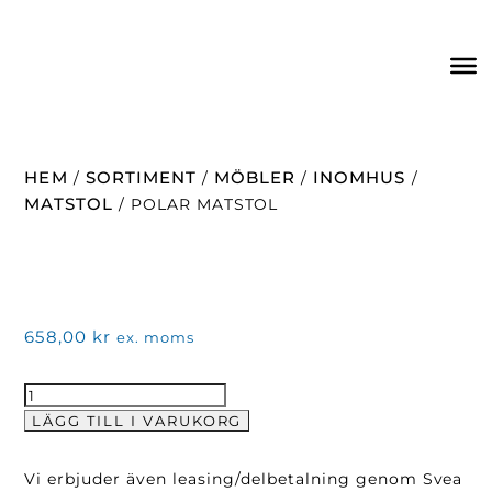
HEM
SORTIMENT
MÖBLER
INOMHUS
/
/
/
/
MATSTOL
/ POLAR MATSTOL
658,00
kr
ex. moms
Polar
Matstol
LÄGG TILL I VARUKORG
mängd
Vi erbjuder även leasing/delbetalning genom Svea