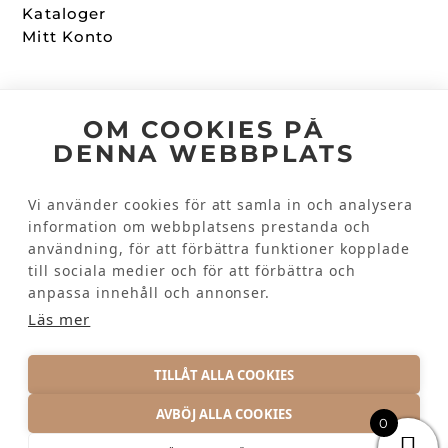
Kataloger
Mitt Konto
Följ oss
OM COOKIES PÅ
DENNA WEBBPLATS
Facebook
Instagram
Vi använder cookies för att samla in och analysera
information om webbplatsens prestanda och
användning, för att förbättra funktioner kopplade
Kundinformation
till sociala medier och för att förbättra och
Kontakta oss
anpassa innehåll och annonser.
Vanliga frågor
Läs mer
TILLÅT ALLA COOKIES
AVBÖJ ALLA COOKIES
0
INTEGRITETSPOLICY