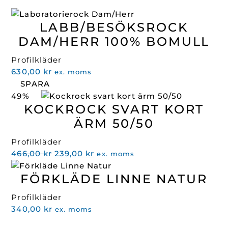
LABB/BESÖKSROCK
DAM/HERR 100% BOMULL
Profilkläder
630,00
kr
ex. moms
SPARA
49%
KOCKROCK SVART KORT
ÄRM 50/50
Profilkläder
Det
Det
466,00
kr
239,00
kr
ex. moms
ursprungliga
nuvarande
FÖRKLÄDE LINNE NATUR
priset
priset
var:
är:
Profilkläder
466,00 kr.
239,00 kr.
340,00
kr
ex. moms