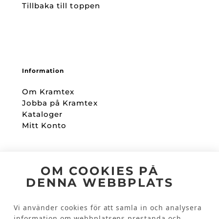
Tillbaka till toppen
Information
Om Kramtex
Jobba på Kramtex
Kataloger
Mitt Konto
Följ oss
OM COOKIES PÅ
DENNA WEBBPLATS
Facebook
Instagram
Vi använder cookies för att samla in och analysera
information om webbplatsens prestanda och