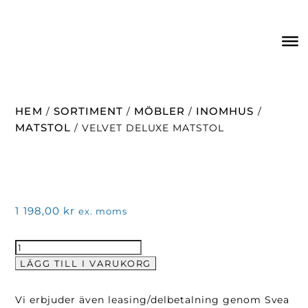
HEM
SORTIMENT
MÖBLER
INOMHUS
/
/
/
/
MATSTOL
/ VELVET DELUXE MATSTOL
1 198,00
kr
ex. moms
Velvet
Deluxe
LÄGG TILL I VARUKORG
Matstol
mängd
Vi erbjuder även leasing/delbetalning genom Svea