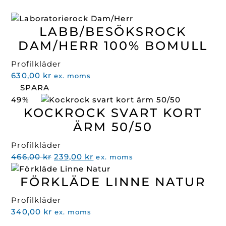
LABB/BESÖKSROCK
DAM/HERR 100% BOMULL
Profilkläder
630,00
kr
ex. moms
SPARA
49%
KOCKROCK SVART KORT
ÄRM 50/50
Profilkläder
Det
Det
466,00
kr
239,00
kr
ex. moms
ursprungliga
nuvarande
FÖRKLÄDE LINNE NATUR
priset
priset
var:
är:
Profilkläder
466,00 kr.
239,00 kr.
340,00
kr
ex. moms