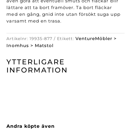
även göra att eventuell smuts och fläckar blir
lättare att ta bort framöver. Ta bort fläckar
med en gång, gnid inte utan försökt suga upp
varsamt med en trasa.
VentureMöbler >
Artikelnr:
19935-877
Etikett:
Inomhus > Matstol
YTTERLIGARE
INFORMATION
Andra köpte även